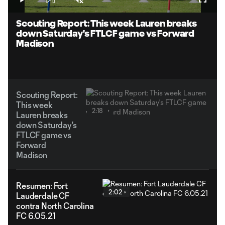
Play
Unmute
Fullsc
Video
Scouting Report: This week Lauren breaks
down Saturday's FTLCF game vs Forward
Madison
Scouting Report:
This week
2:18
Lauren breaks
down Saturday's
FTLCF game vs
Forward
Madison
Resumen: Fort
2:02
Lauderdale CF
contra North Carolina
FC 6.05.21