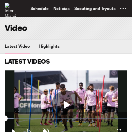
TENT
Schedule
Noticias
Scouting and Tryouts
Video
Latest Video
Highlights
LATEST VIDEOS
Play
Loaded
:
7.18%