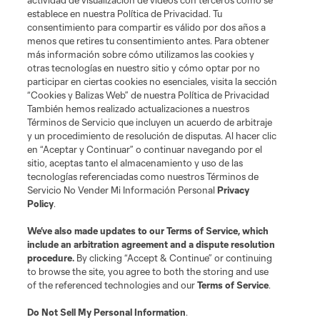
actividad de visualización de videos con terceros como se
establece en nuestra Política de Privacidad. Tu
consentimiento para compartir es válido por dos años a
MLS NEXT Pro
menos que retires tu consentimiento antes. Para obtener
más información sobre cómo utilizamos las cookies y
Club Sites
otras tecnologías en nuestro sitio y cómo optar por no
participar en ciertas cookies no esenciales, visita la sección
“Cookies y Balizas Web” de nuestra Política de Privacidad
También hemos realizado actualizaciones a nuestros
Términos de Servicio que incluyen un acuerdo de arbitraje
y un procedimiento de resolución de disputas. Al hacer clic
en “Aceptar y Continuar” o continuar navegando por el
sitio, aceptas tanto el almacenamiento y uso de las
tecnologías referenciadas como nuestros Términos de
Servicio No Vender Mi Información Personal
Privacy
Policy
.
Terms of Service
Privacy Policy
We’ve also made updates to our
Terms of Service
, which
Do Not Sell or Share My Personal Information
Cookies Settings
include an arbitration agreement and a dispute resolution
©2025 NEXT Pro, L.L.C.. The Major League Soccer and MLS name and
procedure.
By clicking “Accept & Continue” or continuing
shield are registered trademarks of Major League Soccer, L.L.C. (“MLS”).
to browse the site, you agree to both the storing and use
The MLS NEXT Pro name and logo are registered trademarks of NEXT Pro,
of the referenced technologies and our
Terms of Service
.
L.L.C. (“MNP”). The names and logos of MLS teams and MNP teams are
registered and/or common law trademarks of MLS or MNP or are used with
the permission of their owners. Any unauthorized use is forbidden.
Do Not Sell My Personal Information
.