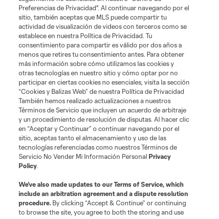
Preferencias de Privacidad". Al continuar navegando por el
sitio, también aceptas que MLS puede compartir tu
Club
actividad de visualización de videos con terceros como se
establece en nuestra Política de Privacidad. Tu
consentimiento para compartir es válido por dos años a
MLS NEXT Pro
menos que retires tu consentimiento antes. Para obtener
más información sobre cómo utilizamos las cookies y
Club Sites
otras tecnologías en nuestro sitio y cómo optar por no
participar en ciertas cookies no esenciales, visita la sección
“Cookies y Balizas Web” de nuestra Política de Privacidad
También hemos realizado actualizaciones a nuestros
Términos de Servicio que incluyen un acuerdo de arbitraje
y un procedimiento de resolución de disputas. Al hacer clic
en “Aceptar y Continuar” o continuar navegando por el
sitio, aceptas tanto el almacenamiento y uso de las
tecnologías referenciadas como nuestros Términos de
Servicio No Vender Mi Información Personal
Privacy
Policy
.
Terms of Service
Privacy Policy
We’ve also made updates to our
Terms of Service
, which
Do Not Sell or Share My Personal Information
Cookies Settings
include an arbitration agreement and a dispute resolution
©2025 NEXT Pro, L.L.C.. The Major League Soccer and MLS name and
procedure.
By clicking “Accept & Continue” or continuing
shield are registered trademarks of Major League Soccer, L.L.C. (“MLS”).
to browse the site, you agree to both the storing and use
The MLS NEXT Pro name and logo are registered trademarks of NEXT Pro,