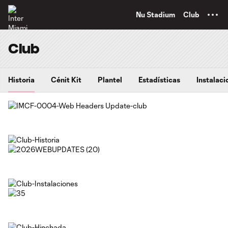
TENT
Nu Stadium
Club
Club
Historia
Cénit Kit
Plantel
Estadísticas
Instalaci