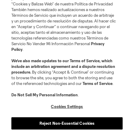
Club
“Cookies y Balizas Web” de nuestra Política de Privacidad
También hemos realizado actualizaciones a nuestros
Términos de Servicio que incluyen un acuerdo de arbitraje
Tickets
y un procedimiento de resolución de disputas. Al hacer clic
en “Aceptar y Continuar” o continuar navegando por el
News
sitio, aceptas tanto el almacenamiento y uso de las
tecnologías referenciadas como nuestros Términos de
Servicio No Vender Mi Información Personal
Privacy
MLSSOCCER.COM
Policy
.
We’ve also made updates to our
Terms of Service
, which
include an arbitration agreement and a dispute resolution
procedure.
By clicking “Accept & Continue” or continuing
to browse the site, you agree to both the storing and use
of the referenced technologies and our
Terms of Service
.
Do Not Sell My Personal Information
.
Cookies Settings
Terminos de servicio
Politica de privacidad
Do Not Sell or Share My Personal Information
Cookies Settings
Reject Non-Essential Cookies
©2026 MLS. The Major League Soccer and MLS name and shield are
registered trademarks of Major League Soccer, L.L.C. (“MLS”). The names