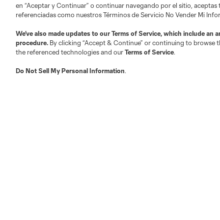
en “Aceptar y Continuar” o continuar navegando por el sitio, aceptas
referenciadas como nuestros Términos de Servicio No Vender Mi Inf
Roster
Fan Code of Conduct
We’ve also made updates to our
Terms of Service
, which include an a
Stats
Roster Guidelines
procedure.
By clicking “Accept & Continue” or continuing to browse th
the referenced technologies and our
Terms of Service
.
Do Not Sell My Personal Information
.
Club Sites
Austin
Atlanta
Charlotte
Ch
Carolina Core
FC
LAFC
Miami