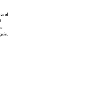
to al
d
así
gión.