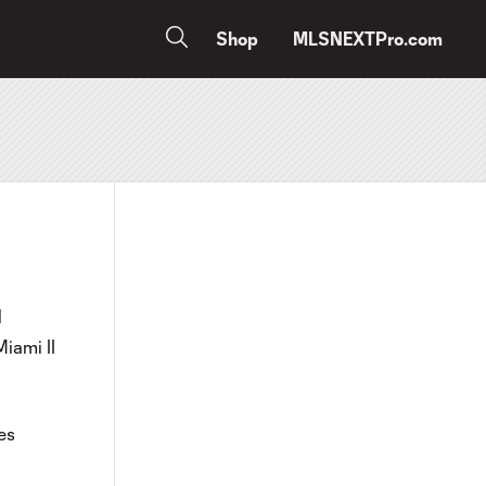
Shop
MLSNEXTPro.com
l
iami II
es