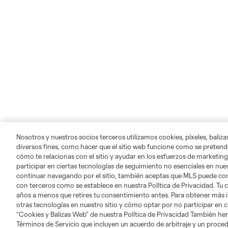
Nosotros y nuestros socios terceros utilizamos cookies, píxeles, baliz
diversos fines, como hacer que el sitio web funcione como se pretende
cómo te relacionas con el sitio y ayudar en los esfuerzos de marketing
participar en ciertas tecnologías de seguimiento no esenciales en nues
continuar navegando por el sitio, también aceptas que MLS puede comp
con terceros como se establece en nuestra Política de Privacidad. Tu
años a menos que retires tu consentimiento antes. Para obtener más 
otras tecnologías en nuestro sitio y cómo optar por no participar en ci
“Cookies y Balizas Web” de nuestra Política de Privacidad También he
MLS NEXT Pro
Términos de Servicio que incluyen un acuerdo de arbitraje y un procedi
Club