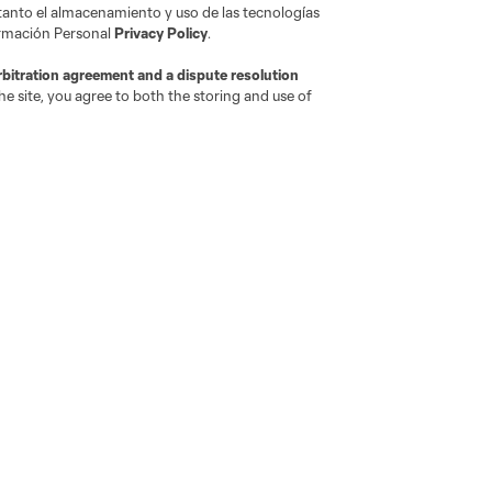
 tanto el almacenamiento y uso de las tecnologías
ormación Personal
Privacy Policy
.
rbitration agreement and a dispute resolution
e site, you agree to both the storing and use of
attanooga
Chicago
Cincinnati
Colorado
Columbu
FC
New York