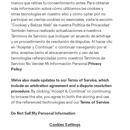
menos que retires tu consentimiento antes. Para obtener
más información sobre cómo utilizamos las cookies y
Sitios Web del Club
otras tecnologías en nuestro sitio y cómo optar por no
participar en ciertas cookies no esenciales, visita la sección
Club
“Cookies y Balizas Web” de nuestra Política de Privacidad
También hemos realizado actualizaciones a nuestros
Términos de Servicio que incluyen un acuerdo de arbitraje
Tickets
y un procedimiento de resolución de disputas. Al hacer clic
en “Aceptar y Continuar” o continuar navegando por el
News
sitio, aceptas tanto el almacenamiento y uso de las
tecnologías referenciadas como nuestros Términos de
Servicio No Vender Mi Información Personal
Privacy
MLSSOCCER.COM
Policy
.
We’ve also made updates to our
Terms of Service
, which
include an arbitration agreement and a dispute resolution
procedure.
By clicking “Accept & Continue” or continuing
to browse the site, you agree to both the storing and use
of the referenced technologies and our
Terms of Service
.
Do Not Sell My Personal Information
.
Cookies Settings
Terminos de servicio
Politica de privacidad