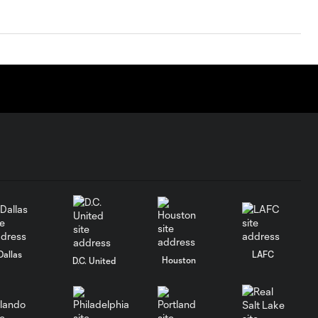
Dallas
LAFC
Houston
D.C. United