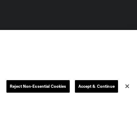
L.C. (“MLS”). The names and logos of MLS teams are registered
dden.
Reject Non-Essential Cookies
Accept & Continue