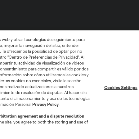
as web y otras tecnologías de seguimiento para
, mejorar la navegación del sitio, entender
Do Not Sell or Share My Personal Information
Cookies Settings
. Te ofrecemos la posibilidad de optar por no
ame and shield are registered trademarks of Major League Soccer, L.
tro "Centro de Preferencias de Privacidad". Al
d with the permission of their owners. Any unauthorized use is forbi
artir tu actividad de visualización de videos
 consentimiento para compartir es válido por dos
información sobre cómo utilizamos las cookies y
ertas cookies no esenciales, visita la sección
mos realizado actualizaciones a nuestros
Cookies Settings
miento de resolución de disputas. Al hacer clic
 tanto el almacenamiento y uso de las tecnologías
ormación Personal
Privacy Policy
.
rbitration agreement and a dispute resolution
e site, you agree to both the storing and use of