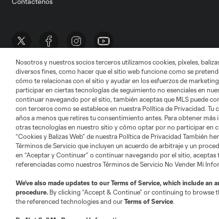
Contáctenos
Nosotros y nuestros socios terceros utilizamos cookies, píxeles, baliz
diversos fines, como hacer que el sitio web funcione como se pretende
Terminos de servicio
Politica de privacidad
cómo te relacionas con el sitio y ayudar en los esfuerzos de marketing
©2026 MLS. The Major League Soccer and MLS n
participar en ciertas tecnologías de seguimiento no esenciales en nues
and/or common law trademarks of MLS or are use
continuar navegando por el sitio, también aceptas que MLS puede comp
con terceros como se establece en nuestra Política de Privacidad. Tu
años a menos que retires tu consentimiento antes. Para obtener más 
otras tecnologías en nuestro sitio y cómo optar por no participar en ci
“Cookies y Balizas Web” de nuestra Política de Privacidad También he
Términos de Servicio que incluyen un acuerdo de arbitraje y un procedi
en “Aceptar y Continuar” o continuar navegando por el sitio, aceptas
referenciadas como nuestros Términos de Servicio No Vender Mi Inf
We’ve also made updates to our
Terms of Service
, which include an a
procedure.
By clicking “Accept & Continue” or continuing to browse th
the referenced technologies and our
Terms of Service
.