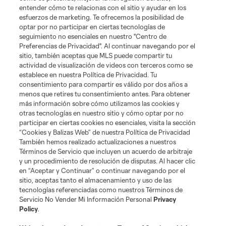
entender cómo te relacionas con el sitio y ayudar en los
esfuerzos de marketing. Te ofrecemos la posibilidad de
News
optar por no participar en ciertas tecnologías de
seguimiento no esenciales en nuestro "Centro de
Preferencias de Privacidad". Al continuar navegando por el
MLSSOCCER.COM
sitio, también aceptas que MLS puede compartir tu
actividad de visualización de videos con terceros como se
establece en nuestra Política de Privacidad. Tu
consentimiento para compartir es válido por dos años a
menos que retires tu consentimiento antes. Para obtener
más información sobre cómo utilizamos las cookies y
otras tecnologías en nuestro sitio y cómo optar por no
participar en ciertas cookies no esenciales, visita la sección
“Cookies y Balizas Web” de nuestra Política de Privacidad
También hemos realizado actualizaciones a nuestros
Términos de Servicio que incluyen un acuerdo de arbitraje
Terminos de servicio
Politica de privacidad
y un procedimiento de resolución de disputas. Al hacer clic
Do Not Sell or Share My Personal Information
Cookies Settings
en “Aceptar y Continuar” o continuar navegando por el
©2026 MLS. The Major League Soccer and MLS name and shield are
sitio, aceptas tanto el almacenamiento y uso de las
registered trademarks of Major League Soccer, L.L.C. (“MLS”). The names
tecnologías referenciadas como nuestros Términos de
and logos of MLS teams are registered and/or common law trademarks of
Servicio No Vender Mi Información Personal
Privacy
MLS or are used with the permission of their owners. Any unauthorized use
Policy
.
is forbidden.