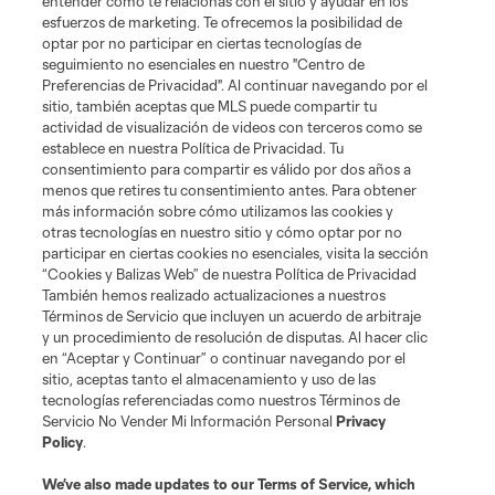
entender cómo te relacionas con el sitio y ayudar en los
esfuerzos de marketing. Te ofrecemos la posibilidad de
News
optar por no participar en ciertas tecnologías de
seguimiento no esenciales en nuestro "Centro de
Preferencias de Privacidad". Al continuar navegando por el
MLSSOCCER.COM
sitio, también aceptas que MLS puede compartir tu
actividad de visualización de videos con terceros como se
establece en nuestra Política de Privacidad. Tu
consentimiento para compartir es válido por dos años a
menos que retires tu consentimiento antes. Para obtener
más información sobre cómo utilizamos las cookies y
otras tecnologías en nuestro sitio y cómo optar por no
participar en ciertas cookies no esenciales, visita la sección
“Cookies y Balizas Web” de nuestra Política de Privacidad
También hemos realizado actualizaciones a nuestros
Términos de Servicio que incluyen un acuerdo de arbitraje
Terminos de servicio
Politica de privacidad
y un procedimiento de resolución de disputas. Al hacer clic
Do Not Sell or Share My Personal Information
Cookies Settings
en “Aceptar y Continuar” o continuar navegando por el
©2026 MLS. The Major League Soccer and MLS name and shield are
sitio, aceptas tanto el almacenamiento y uso de las
registered trademarks of Major League Soccer, L.L.C. (“MLS”). The names
tecnologías referenciadas como nuestros Términos de
and logos of MLS teams are registered and/or common law trademarks of
Servicio No Vender Mi Información Personal
Privacy
MLS or are used with the permission of their owners. Any unauthorized use
Policy
.
is forbidden.
We’ve also made updates to our
Terms of Service
, which