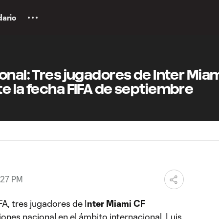
dario
onal: Tres jugadores de Inter Mia
e la fecha FIFA de septiembre
:27 PM
A, tres jugadores de I
nter Miami CF
ones nacional en el ámbito internacional, Luis