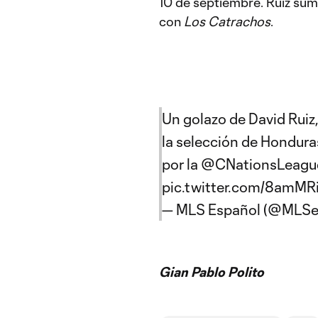
10 de septiembre. Ruiz suma
con
Los Catrachos
.
Un golazo de David Rui
la selección de Honduras
por la
@CNationsLeagu
pic.twitter.com/8amM
— MLS Español (@MLSe
Gian Pablo Polito