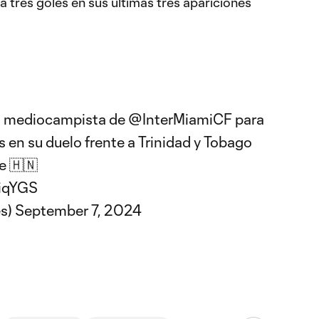
 tres goles en sus últimas tres apariciones
z, mediocampista de
@InterMiamiCF
para
 en su duelo frente a Trinidad y Tobago
e
🇭🇳
RiqYGS
s)
September 7, 2024