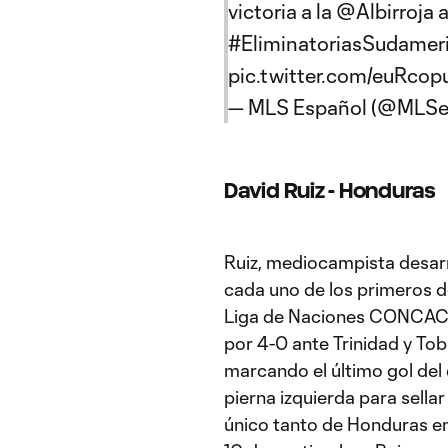
victoria a la
@Albirroja
a
#EliminatoriasSudamer
pic.twitter.com/euRcopu
— MLS Español (@MLSe
David Ruiz - Honduras
Ruiz, mediocampista desarr
cada uno de los primeros d
Liga de Naciones CONCACAF 
por 4-0 ante Trinidad y Tob
marcando el último gol del
pierna izquierda para sella
único tanto de Honduras en