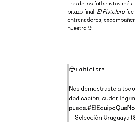
uno de los futbolistas más in
pitazo final,
El Pistolero
fue
entrenadores, excompañero
nuestro 9.
🥹 𝐋𝐨 𝐡𝐢𝐜𝐢𝐬𝐭𝐞
Nos demostraste a todos
dedicación, sudor, lágri
puede.
#ElEquipoQueN
— Selección Uruguaya 