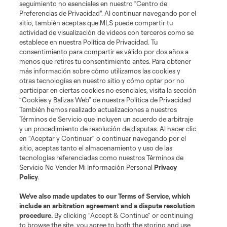
seguimiento no esenciales en nuestro "Centro de
Preferencias de Privacidad". Al continuar navegando por el
MLSSOCCER.COM
sitio, también aceptas que MLS puede compartir tu
actividad de visualización de videos con terceros como se
establece en nuestra Política de Privacidad. Tu
consentimiento para compartir es válido por dos años a
menos que retires tu consentimiento antes. Para obtener
más información sobre cómo utilizamos las cookies y
otras tecnologías en nuestro sitio y cómo optar por no
participar en ciertas cookies no esenciales, visita la sección
“Cookies y Balizas Web” de nuestra Política de Privacidad
También hemos realizado actualizaciones a nuestros
Términos de Servicio que incluyen un acuerdo de arbitraje
Terminos de servicio
Politica de privacidad
y un procedimiento de resolución de disputas. Al hacer clic
Do Not Sell or Share My Personal Information
Cookies Settings
en “Aceptar y Continuar” o continuar navegando por el
©2026 MLS. The Major League Soccer and MLS name and shield are
sitio, aceptas tanto el almacenamiento y uso de las
registered trademarks of Major League Soccer, L.L.C. (“MLS”). The names
tecnologías referenciadas como nuestros Términos de
and logos of MLS teams are registered and/or common law trademarks of
Servicio No Vender Mi Información Personal
Privacy
MLS or are used with the permission of their owners. Any unauthorized use
Policy
.
is forbidden.
We’ve also made updates to our
Terms of Service
, which
include an arbitration agreement and a dispute resolution
procedure.
By clicking “Accept & Continue” or continuing
to browse the site, you agree to both the storing and use