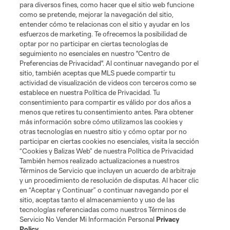
para diversos fines, como hacer que el sitio web funcione
presencia de La Birra Bar
como se pretende, mejorar la navegación del sitio,
entender cómo te relacionas con el sitio y ayudar en los
esfuerzos de marketing. Te ofrecemos la posibilidad de
optar por no participar en ciertas tecnologías de
seguimiento no esenciales en nuestro "Centro de
Preferencias de Privacidad". Al continuar navegando por el
sitio, también aceptas que MLS puede compartir tu
actividad de visualización de videos con terceros como se
establece en nuestra Política de Privacidad. Tu
consentimiento para compartir es válido por dos años a
menos que retires tu consentimiento antes. Para obtener
más información sobre cómo utilizamos las cookies y
Sitios Web del Club
otras tecnologías en nuestro sitio y cómo optar por no
participar en ciertas cookies no esenciales, visita la sección
Club
“Cookies y Balizas Web” de nuestra Política de Privacidad
También hemos realizado actualizaciones a nuestros
Términos de Servicio que incluyen un acuerdo de arbitraje
Tickets
y un procedimiento de resolución de disputas. Al hacer clic
en “Aceptar y Continuar” o continuar navegando por el
News
sitio, aceptas tanto el almacenamiento y uso de las
tecnologías referenciadas como nuestros Términos de
Servicio No Vender Mi Información Personal
Privacy
MLSSOCCER.COM
Policy
.