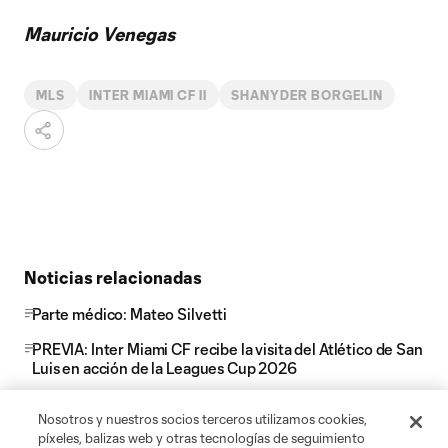
Mauricio Venegas
MLS
INTER MIAMI CF II
SHANYDER BORGELIN
Noticias relacionadas
Parte médico: Mateo Silvetti
PREVIA: Inter Miami CF recibe la visita del Atlético de San
Luis en acción de la Leagues Cup 2026
Nu Stadium incorpora a Miami Slice, uno de los
Nosotros y nuestros socios terceros utilizamos cookies,
restaurantes favoritos de Miami, a su oferta
píxeles, balizas web y otras tecnologías de seguimiento
gastronómica para los días de partido, y amplía la