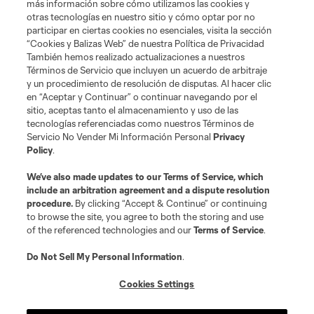
más información sobre cómo utilizamos las cookies y
otras tecnologías en nuestro sitio y cómo optar por no
participar en ciertas cookies no esenciales, visita la sección
“Cookies y Balizas Web” de nuestra Política de Privacidad
También hemos realizado actualizaciones a nuestros
Términos de Servicio que incluyen un acuerdo de arbitraje
Terminos de servicio
Politica de privacidad
y un procedimiento de resolución de disputas. Al hacer clic
Do Not Sell or Share My Personal Information
Cookies Settings
en “Aceptar y Continuar” o continuar navegando por el
©2026 MLS. The Major League Soccer and MLS name and shield are
sitio, aceptas tanto el almacenamiento y uso de las
registered trademarks of Major League Soccer, L.L.C. (“MLS”). The names
tecnologías referenciadas como nuestros Términos de
and logos of MLS teams are registered and/or common law trademarks of
Servicio No Vender Mi Información Personal
Privacy
MLS or are used with the permission of their owners. Any unauthorized use
Policy
.
is forbidden.
We’ve also made updates to our
Terms of Service
, which
include an arbitration agreement and a dispute resolution
procedure.
By clicking “Accept & Continue” or continuing
to browse the site, you agree to both the storing and use
of the referenced technologies and our
Terms of Service
.
Do Not Sell My Personal Information
.
Cookies Settings