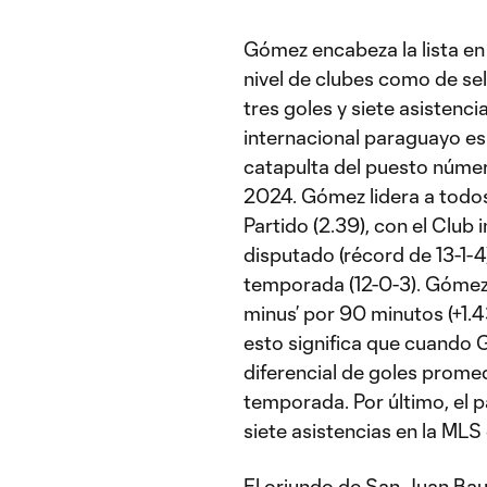
Gómez encabeza la lista e
nivel de clubes como de se
tres goles y siete asistenci
internacional paraguayo es
catapulta del puesto número
2024. Gómez lidera a todos
Partido (2.39), con el Club 
disputado (récord de 13-1-4)
temporada (12-0-3). Gómez t
minus’ por 90 minutos (+1.4
esto significa que cuando 
diferencial de goles prome
temporada. Por último, el 
siete asistencias en la ML
El oriundo de San Juan Bau