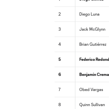
2
Diego Luna
3
Jack McGlynn
4
Brian Gutiérrez
5
Federico Redon
6
Benjamin Crema
7
Obed Vargas
8
Quinn Sullivan