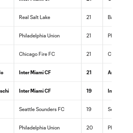
Real Salt Lake
21
Barca Resi
Philadelphia Union
21
Philadelph
Chicago Fire FC
21
Chicago Fi
do
Inter Miami CF
21
Argentinos 
schi
Inter Miami CF
19
Inter Miami
Seattle Sounders FC
19
Seattle So
Philadelphia Union
20
Philadelphi