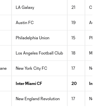
LA Galaxy
21
Club Atléti
Austin FC
19
Austin FC,
Philadelphia Union
15
Philadelphi
Los Angeles Football Club
18
Monagas S.
lane
New York City FC
17
New York C
Inter Miami CF
20
Inter Miami
New England Revolution
17
New Englan