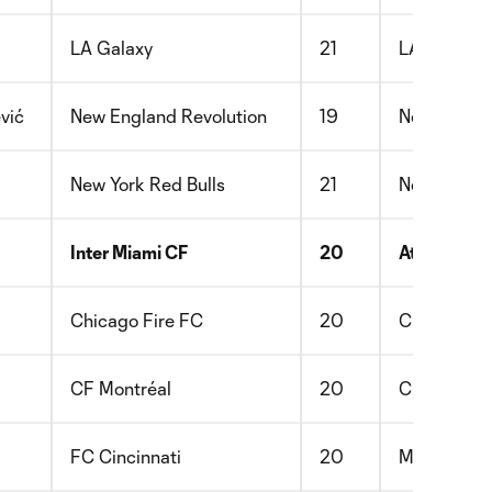
LA Galaxy
21
LA Galaxy
vić
New England Revolution
19
New Englan
New York Red Bulls
21
New York R
Inter Miami CF
20
Atlético Bo
Chicago Fire FC
20
Chicago Fi
CF Montréal
20
CF Montréa
FC Cincinnati
20
Mineros de