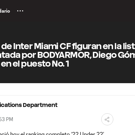
dario
e Inter Miami CF figuran en la list
entada por BODYARMOR, Diego Gó
 en el puesto No. 1
ications Department
:53 PM
ció hoy el ranking completo ‘22 Under 22’