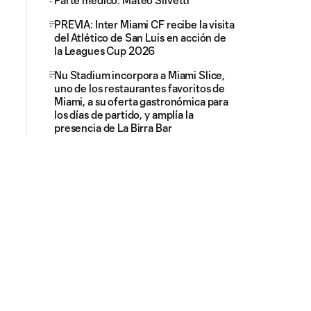
Parte médico: Mateo Silvetti
PREVIA: Inter Miami CF recibe la visita
del Atlético de San Luis en acción de
la Leagues Cup 2026
Nu Stadium incorpora a Miami Slice,
uno de los restaurantes favoritos de
Miami, a su oferta gastronómica para
los días de partido, y amplía la
presencia de La Birra Bar