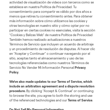
actividad de visualización de videos con terceros como se
establece en nuestra Política de Privacidad. Tu
consentimiento para compartir es válido por dos años a
menos que retires tu consentimiento antes. Para obtener
más información sobre cómo utilizamos las cookies y
otras tecnologías en nuestro sitio y cómo optar por no
participar en ciertas cookies no esenciales, visita la sección
“Cookies y Balizas Web” de nuestra Política de Privacidad
También hemos realizado actualizaciones a nuestros
Términos de Servicio que incluyen un acuerdo de arbitraje
Terminos de servicio
Politica de privacidad
y un procedimiento de resolución de disputas. Al hacer clic
Do Not Sell or Share My Personal Information
Cookies Settings
en “Aceptar y Continuar” o continuar navegando por el
©2026 MLS. The Major League Soccer and MLS name and shield are
sitio, aceptas tanto el almacenamiento y uso de las
registered trademarks of Major League Soccer, L.L.C. (“MLS”). The names
tecnologías referenciadas como nuestros Términos de
and logos of MLS teams are registered and/or common law trademarks of
Servicio No Vender Mi Información Personal
Privacy
MLS or are used with the permission of their owners. Any unauthorized use
Policy
.
is forbidden.
We’ve also made updates to our
Terms of Service
, which
include an arbitration agreement and a dispute resolution
procedure.
By clicking “Accept & Continue” or continuing
to browse the site, you agree to both the storing and use
of the referenced technologies and our
Terms of Service
.
Do Not Sell My Personal Information
.