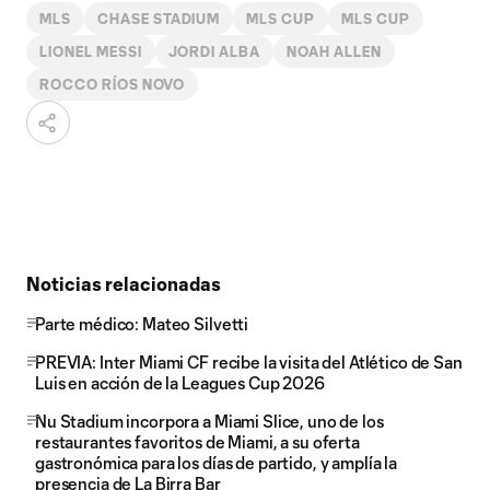
MLS
CHASE STADIUM
MLS CUP
MLS CUP
LIONEL MESSI
JORDI ALBA
NOAH ALLEN
ROCCO RÍOS NOVO
Noticias relacionadas
Parte médico: Mateo Silvetti
PREVIA: Inter Miami CF recibe la visita del Atlético de San
Luis en acción de la Leagues Cup 2026
Nu Stadium incorpora a Miami Slice, uno de los
restaurantes favoritos de Miami, a su oferta
gastronómica para los días de partido, y amplía la
presencia de La Birra Bar