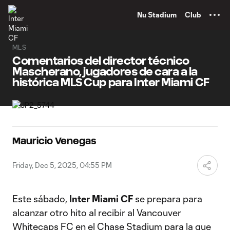
TENT
Nu Stadium
Club
MLS
Comentarios del director técnico
Mascherano, jugadores de cara a la
histórica MLS Cup para Inter Miami CF
Mauricio Venegas
Friday, Dec 5, 2025, 04:55 PM
Este sábado,
Inter Miami CF
se prepara para
alcanzar otro hito al recibir al Vancouver
Whitecaps FC en el Chase Stadium para la que