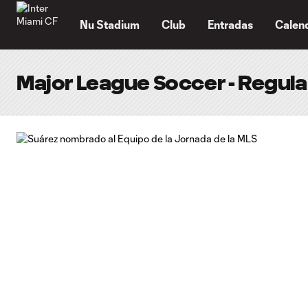
TENT
Nu Stadium
Club
Entradas
Calen
Major League Soccer - Regul