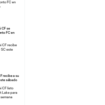
i CF se
onto FC en
F recibe a su
 este sábado