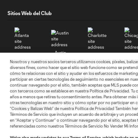
Sitios Web del Club
Austin
Atlanta
Charlotte
Chica
Nosotros y nuestros socios terceros utilizamos cookies, píxeles, baliz
diversos fines, como hacer que el sitio web funcione como se pretende
cómo te relacionas con el sitio y ayudar en los esfuerzos de marketing
participar en ciertas tecnologías de seguimiento no esenciales en nues
continuar navegando por el sitio, también aceptas que MLS puede comp
con terceros como se establece en nuestra Política de Privacidad. Tu
Miami
Minnesota
Montre
LA Galaxy
años a menos que retires tu consentimiento antes. Para obtener más 
otras tecnologías en nuestro sitio y cómo optar por no participar en ci
“Cookies y Balizas Web” de nuestra Política de Privacidad También he
Términos de Servicio que incluyen un acuerdo de arbitraje y un procedi
en “Aceptar y Continuar” o continuar navegando por el sitio, aceptas
referenciadas como nuestros Términos de Servicio No Vender Mi Inf
San Jose
Seatt
Red Bull New York
San Diego
We’ve also made updates to our
Terms of Service
, which include an a