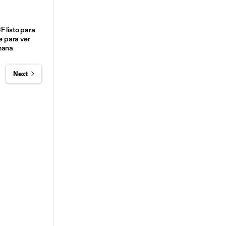
F listo para
ke para ver
mana
Next