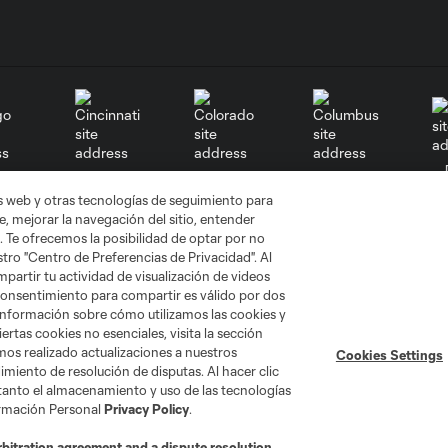
go
Cincinnati
Colorado
Columbus
as web y otras tecnologías de seguimiento para
, mejorar la navegación del sitio, entender
. Te ofrecemos la posibilidad de optar por no
tro "Centro de Preferencias de Privacidad". Al
artir tu actividad de visualización de videos
 consentimiento para compartir es válido por dos
al
Nashville
O
New England
New York City
información sobre cómo utilizamos las cookies y
ertas cookies no esenciales, visita la sección
mos realizado actualizaciones a nuestros
Cookies Settings
miento de resolución de disputas. Al hacer clic
 tanto el almacenamiento y uso de las tecnologías
ormación Personal
Privacy Policy
.
St. Louis
le
Sporting KC
Toronto
Va
rbitration agreement and a dispute resolution