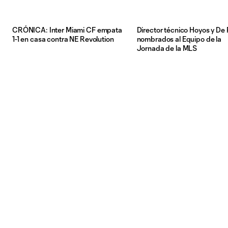
CRÓNICA: Inter Miami CF empata
Director técnico Hoyos y De 
1-1 en casa contra NE Revolution
nombrados al Equipo de la
Jornada de la MLS