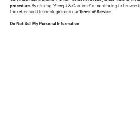
procedure.
By clicking “Accept & Continue” or continuing to browse th
the referenced technologies and our
Terms of Service
.
Club
Entradas
Do Not Sell My Personal Information
.
Historia
Partido Individual
Plantel
Abonos
Directiva
Premium
Careers
Hinchada
Instalaciones
Grupos
Hinchada
Contáctenos
Terminos de servicio
Politica de privacidad
©2026 MLS. The Major League Soccer and MLS n