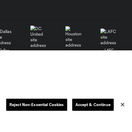
Dallas
LAFC
Houston
D.C. United
rlando
Philadelphia
Portland
Salt Lake
Reject Non-Essential Cookies
Accept & Continue
ncouver