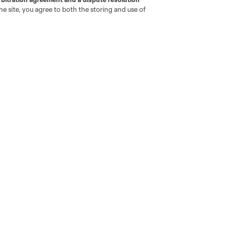
e site, you agree to both the storing and use of
Noticias
MLSSOCCER.COM
Newsletter
App de MLS
Video
Reglas de competencia
Código de conducta del fan
Reglas y regulaciones de
plantilla
Do Not Sell or Share My Personal Information
Cookies Settings
ame and shield are registered trademarks of Major League Soccer, L.