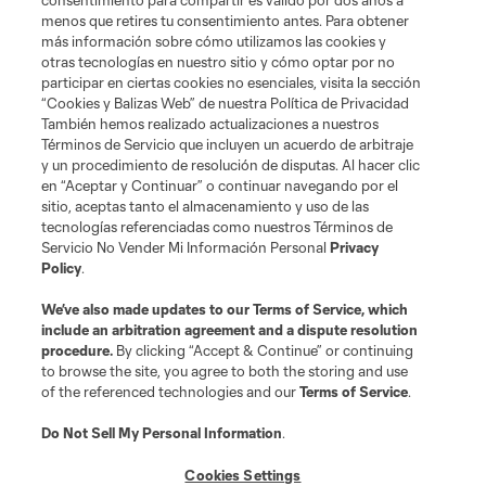
consentimiento para compartir es válido por dos años a
menos que retires tu consentimiento antes. Para obtener
más información sobre cómo utilizamos las cookies y
otras tecnologías en nuestro sitio y cómo optar por no
participar en ciertas cookies no esenciales, visita la sección
“Cookies y Balizas Web” de nuestra Política de Privacidad
También hemos realizado actualizaciones a nuestros
Términos de Servicio que incluyen un acuerdo de arbitraje
Terminos de servicio
Politica de privacidad
y un procedimiento de resolución de disputas. Al hacer clic
Do Not Sell or Share My Personal Information
Cookies Settings
en “Aceptar y Continuar” o continuar navegando por el
©2026 MLS. The Major League Soccer and MLS name and shield are
sitio, aceptas tanto el almacenamiento y uso de las
registered trademarks of Major League Soccer, L.L.C. (“MLS”). The names
tecnologías referenciadas como nuestros Términos de
and logos of MLS teams are registered and/or common law trademarks of
Servicio No Vender Mi Información Personal
Privacy
MLS or are used with the permission of their owners. Any unauthorized use
Policy
.
is forbidden.
We’ve also made updates to our
Terms of Service
, which
include an arbitration agreement and a dispute resolution
procedure.
By clicking “Accept & Continue” or continuing
to browse the site, you agree to both the storing and use
of the referenced technologies and our
Terms of Service
.
Do Not Sell My Personal Information
.
Cookies Settings