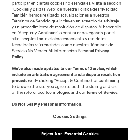
participar en ciertas cookies no esenciales, visita la sección
“Cookies y Balizas Web” de nuestra Política de Privacidad
También hemos realizado actualizaciones a nuestros
Términos de Servicio que incluyen un acuerdo de arbitraje
Terminos de servicio
Politica de privacidad
y un procedimiento de resolución de disputas. Al hacer clic
Do Not Sell or Share My Personal Information
Cookies Settings
en “Aceptar y Continuar” o continuar navegando por el
©2026 MLS. The Major League Soccer and MLS name and shield are
sitio, aceptas tanto el almacenamiento y uso de las
registered trademarks of Major League Soccer, L.L.C. (“MLS”). The names
tecnologías referenciadas como nuestros Términos de
and logos of MLS teams are registered and/or common law trademarks of
Servicio No Vender Mi Información Personal
Privacy
MLS or are used with the permission of their owners. Any unauthorized use
Policy
.
is forbidden.
We’ve also made updates to our
Terms of Service
, which
include an arbitration agreement and a dispute resolution
procedure.
By clicking “Accept & Continue” or continuing
to browse the site, you agree to both the storing and use
of the referenced technologies and our
Terms of Service
.
Do Not Sell My Personal Information
.
Cookies Settings
Reject Non-Essential Cookies