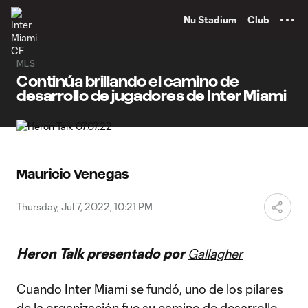
TENT
Nu Stadium
Club
MLS
Continúa brillando el camino de
desarrollo de jugadores de Inter Miami
Mauricio Venegas
Thursday, Jul 7, 2022, 10:21 PM
Heron Talk presentado por
Gallagher
Cuando Inter Miami se fundó, uno de los pilares
de la organización fue su camino de desarrollo