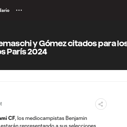
dario
maschi y Gómez citados para lo
s París 2024
M
ami CF
, los mediocampistas Benjamin
estarán representando a sus selecciones