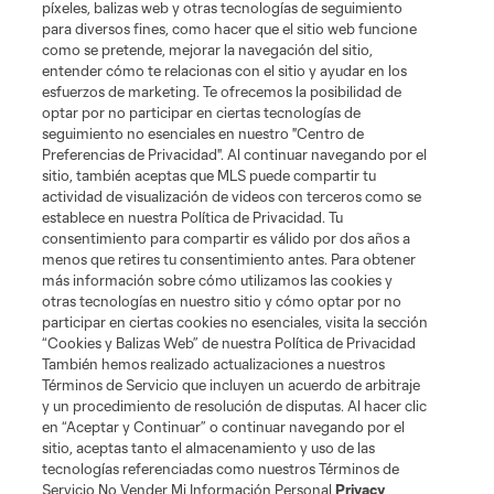
píxeles, balizas web y otras tecnologías de seguimiento
para diversos fines, como hacer que el sitio web funcione
Tickets
como se pretende, mejorar la navegación del sitio,
entender cómo te relacionas con el sitio y ayudar en los
esfuerzos de marketing. Te ofrecemos la posibilidad de
News
optar por no participar en ciertas tecnologías de
seguimiento no esenciales en nuestro "Centro de
Preferencias de Privacidad". Al continuar navegando por el
MLSSOCCER.COM
sitio, también aceptas que MLS puede compartir tu
actividad de visualización de videos con terceros como se
establece en nuestra Política de Privacidad. Tu
consentimiento para compartir es válido por dos años a
menos que retires tu consentimiento antes. Para obtener
más información sobre cómo utilizamos las cookies y
otras tecnologías en nuestro sitio y cómo optar por no
participar en ciertas cookies no esenciales, visita la sección
“Cookies y Balizas Web” de nuestra Política de Privacidad
También hemos realizado actualizaciones a nuestros
Términos de Servicio que incluyen un acuerdo de arbitraje
Terminos de servicio
Politica de privacidad
y un procedimiento de resolución de disputas. Al hacer clic
Do Not Sell or Share My Personal Information
Cookies Settings
en “Aceptar y Continuar” o continuar navegando por el
©2026 MLS. The Major League Soccer and MLS name and shield are
sitio, aceptas tanto el almacenamiento y uso de las
registered trademarks of Major League Soccer, L.L.C. (“MLS”). The names
tecnologías referenciadas como nuestros Términos de
and logos of MLS teams are registered and/or common law trademarks of
Servicio No Vender Mi Información Personal
Privacy