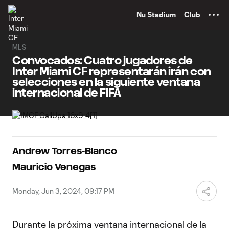
TENT
Nu Stadium
Club
MLS
Convocados: Cuatro jugadores de
Inter Miami CF representarán irán con
selecciones en la siguiente ventana
internacional de FIFA
Andrew Torres-Blanco
Mauricio Venegas
Monday, Jun 3, 2024, 09:17 PM
Durante la próxima ventana internacional de la