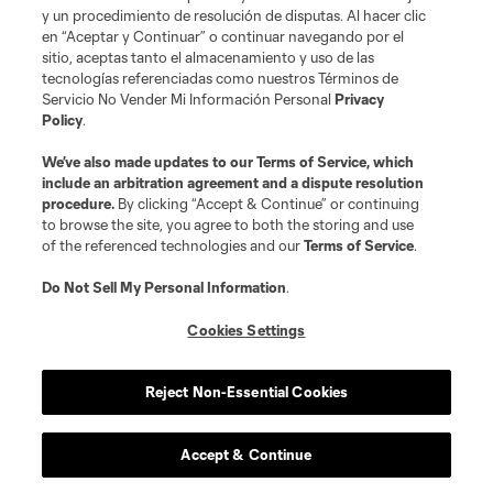
and logos of MLS teams are registered and/or common law trademarks of
y un procedimiento de resolución de disputas. Al hacer clic
MLS or are used with the permission of their owners. Any unauthorized use
en “Aceptar y Continuar” o continuar navegando por el
is forbidden.
sitio, aceptas tanto el almacenamiento y uso de las
tecnologías referenciadas como nuestros Términos de
Servicio No Vender Mi Información Personal
Privacy
Policy
.
We’ve also made updates to our
Terms of Service
, which
include an arbitration agreement and a dispute resolution
procedure.
By clicking “Accept & Continue” or continuing
to browse the site, you agree to both the storing and use
of the referenced technologies and our
Terms of Service
.
Do Not Sell My Personal Information
.
Cookies Settings
Reject Non-Essential Cookies
Accept & Continue