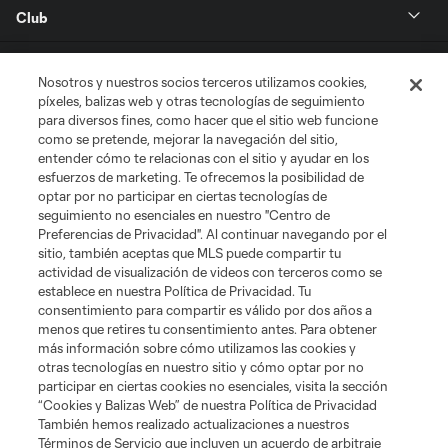
Club
Tickets
Nosotros y nuestros socios terceros utilizamos cookies,
píxeles, balizas web y otras tecnologías de seguimiento
News
para diversos fines, como hacer que el sitio web funcione
como se pretende, mejorar la navegación del sitio,
entender cómo te relacionas con el sitio y ayudar en los
MLSSOCCER.COM
esfuerzos de marketing. Te ofrecemos la posibilidad de
optar por no participar en ciertas tecnologías de
seguimiento no esenciales en nuestro "Centro de
Preferencias de Privacidad". Al continuar navegando por el
sitio, también aceptas que MLS puede compartir tu
actividad de visualización de videos con terceros como se
establece en nuestra Política de Privacidad. Tu
consentimiento para compartir es válido por dos años a
menos que retires tu consentimiento antes. Para obtener
más información sobre cómo utilizamos las cookies y
otras tecnologías en nuestro sitio y cómo optar por no
Terminos de servicio
Politica de privacidad
participar en ciertas cookies no esenciales, visita la sección
Do Not Sell or Share My Personal Information
Cookies Settings
“Cookies y Balizas Web” de nuestra Política de Privacidad
También hemos realizado actualizaciones a nuestros
©2026 MLS. The Major League Soccer and MLS name and shield are
registered trademarks of Major League Soccer, L.L.C. (“MLS”). The names
Términos de Servicio que incluyen un acuerdo de arbitraje