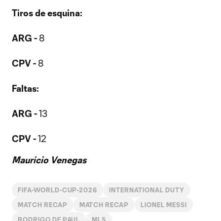
Tiros de esquina:
ARG -
8
CPV -
8
Faltas:
ARG -
13
CPV -
12
Mauricio Venegas
FIFA-WORLD-CUP-2026
INTERNATIONAL DUTY
MATCH RECAP
MATCH RECAP
LIONEL MESSI
RODRIGO DE PAUL
MLS