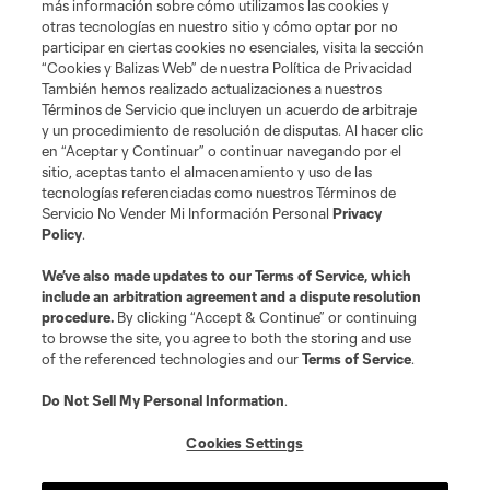
más información sobre cómo utilizamos las cookies y
otras tecnologías en nuestro sitio y cómo optar por no
participar en ciertas cookies no esenciales, visita la sección
“Cookies y Balizas Web” de nuestra Política de Privacidad
También hemos realizado actualizaciones a nuestros
Términos de Servicio que incluyen un acuerdo de arbitraje
Terminos de servicio
Politica de privacidad
y un procedimiento de resolución de disputas. Al hacer clic
Do Not Sell or Share My Personal Information
Cookies Settings
en “Aceptar y Continuar” o continuar navegando por el
©2026 MLS. The Major League Soccer and MLS name and shield are
sitio, aceptas tanto el almacenamiento y uso de las
registered trademarks of Major League Soccer, L.L.C. (“MLS”). The names
tecnologías referenciadas como nuestros Términos de
and logos of MLS teams are registered and/or common law trademarks of
Servicio No Vender Mi Información Personal
Privacy
MLS or are used with the permission of their owners. Any unauthorized use
Policy
.
is forbidden.
We’ve also made updates to our
Terms of Service
, which
include an arbitration agreement and a dispute resolution
procedure.
By clicking “Accept & Continue” or continuing
to browse the site, you agree to both the storing and use
of the referenced technologies and our
Terms of Service
.
Do Not Sell My Personal Information
.
Cookies Settings