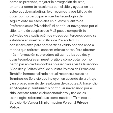
como se pretende, mejorar la navegación del sitio,
entender cómo te relacionas con el sitio y ayudar en los
esfuerzos de marketing. Te ofrecemos la posibilidad de
optar por no participar en ciertas tecnologías de
seguimiento no esenciales en nuestro "Centro de
Preferencias de Privacidad". Al continuar navegando por el
sitio, también aceptas que MLS puede compartir tu
actividad de visualización de videos con terceros como se
establece en nuestra Política de Privacidad. Tu
Terminos de servicio
Politica de privacidad
consentimiento para compartir es válido por dos años a
Do Not Sell or Share My Personal Information
menos que retires tu consentimiento antes. Para obtener
Cookies Settings
más información sobre cómo utilizamos las cookies y
©2026 MLS. The Major League Soccer and MLS name and shield are
otras tecnologías en nuestro sitio y cómo optar por no
registered trademarks of Major League Soccer, L.L.C. (“MLS”). The names
participar en ciertas cookies no esenciales, visita la sección
and logos of MLS teams are registered and/or common law trademarks of
MLS or are used with the permission of their owners. Any unauthorized use
“Cookies y Balizas Web” de nuestra Política de Privacidad
is forbidden.
También hemos realizado actualizaciones a nuestros
Términos de Servicio que incluyen un acuerdo de arbitraje
y un procedimiento de resolución de disputas. Al hacer clic
en “Aceptar y Continuar” o continuar navegando por el
sitio, aceptas tanto el almacenamiento y uso de las
tecnologías referenciadas como nuestros Términos de
Servicio No Vender Mi Información Personal
Privacy
Policy
.