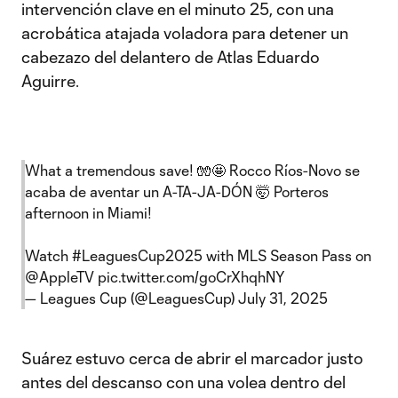
intervención clave en el minuto 25, con una
acrobática atajada voladora para detener un
cabezazo del delantero de Atlas Eduardo
Aguirre.
What a tremendous save! 🧤🤩 Rocco Ríos-Novo se
acaba de aventar un A-TA-JA-DÓN 🤯 Porteros
afternoon in Miami!
Watch
#LeaguesCup2025
with MLS Season Pass on
@AppleTV
pic.twitter.com/goCrXhqhNY
— Leagues Cup (@LeaguesCup)
July 31, 2025
Suárez estuvo cerca de abrir el marcador justo
antes del descanso con una volea dentro del