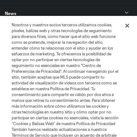
News
Nosotros y nuestros socios terceros utilizamos cookies,
MLSSOCCER.COM
píxeles, balizas web y otras tecnologías de seguimiento
para diversos fines, como hacer que el sitio web funcione
como se pretende, mejorar la navegación del sitio,
entender cómo te relacionas con el sitio y ayudar en los
esfuerzos de marketing. Te ofrecemos la posibilidad de
optar por no participar en ciertas tecnologías de
seguimiento no esenciales en nuestro "Centro de
Preferencias de Privacidad". Al continuar navegando por el
sitio, también aceptas que MLS puede compartir tu
actividad de visualización de videos con terceros como se
establece en nuestra Política de Privacidad. Tu
Terminos de servicio
Politica de privacidad
consentimiento para compartir es válido por dos años a
Do Not Sell or Share My Personal Information
menos que retires tu consentimiento antes. Para obtener
Cookies Settings
más información sobre cómo utilizamos las cookies y
©2026 MLS. The Major League Soccer and MLS name and shield are
otras tecnologías en nuestro sitio y cómo optar por no
registered trademarks of Major League Soccer, L.L.C. (“MLS”). The names
participar en ciertas cookies no esenciales, visita la sección
and logos of MLS teams are registered and/or common law trademarks of
MLS or are used with the permission of their owners. Any unauthorized use
“Cookies y Balizas Web” de nuestra Política de Privacidad
is forbidden.
También hemos realizado actualizaciones a nuestros
Términos de Servicio que incluyen un acuerdo de arbitraje