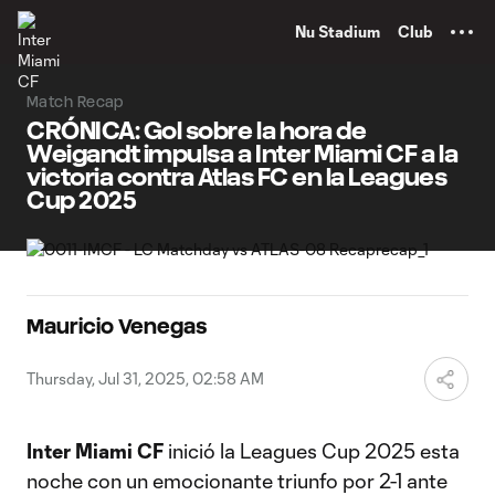
TENT
Nu Stadium
Club
Match Recap
CRÓNICA: Gol sobre la hora de
Weigandt impulsa a Inter Miami CF a la
victoria contra Atlas FC en la Leagues
Cup 2025
Mauricio Venegas
Thursday, Jul 31, 2025, 02:58 AM
Inter Miami CF
inició la Leagues Cup 2025 esta
noche con un emocionante triunfo por 2-1 ante