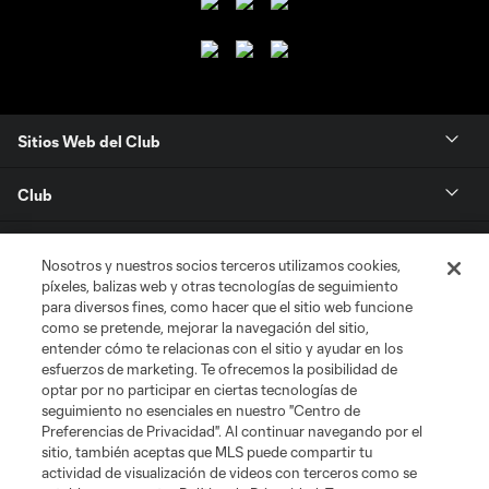
Sitios Web del Club
Club
Tickets
Nosotros y nuestros socios terceros utilizamos cookies,
píxeles, balizas web y otras tecnologías de seguimiento
News
para diversos fines, como hacer que el sitio web funcione
como se pretende, mejorar la navegación del sitio,
entender cómo te relacionas con el sitio y ayudar en los
MLSSOCCER.COM
esfuerzos de marketing. Te ofrecemos la posibilidad de
optar por no participar en ciertas tecnologías de
seguimiento no esenciales en nuestro "Centro de
Preferencias de Privacidad". Al continuar navegando por el
sitio, también aceptas que MLS puede compartir tu
actividad de visualización de videos con terceros como se