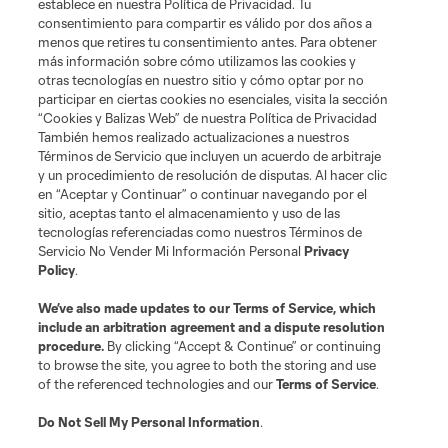
establece en nuestra Política de Privacidad. Tu
consentimiento para compartir es válido por dos años a
menos que retires tu consentimiento antes. Para obtener
más información sobre cómo utilizamos las cookies y
otras tecnologías en nuestro sitio y cómo optar por no
Terminos de servicio
Politica de privacidad
participar en ciertas cookies no esenciales, visita la sección
Do Not Sell or Share My Personal Information
Cookies Settings
“Cookies y Balizas Web” de nuestra Política de Privacidad
También hemos realizado actualizaciones a nuestros
©2026 MLS. The Major League Soccer and MLS name and shield are
registered trademarks of Major League Soccer, L.L.C. (“MLS”). The names
Términos de Servicio que incluyen un acuerdo de arbitraje
and logos of MLS teams are registered and/or common law trademarks of
y un procedimiento de resolución de disputas. Al hacer clic
MLS or are used with the permission of their owners. Any unauthorized use
en “Aceptar y Continuar” o continuar navegando por el
is forbidden.
sitio, aceptas tanto el almacenamiento y uso de las
tecnologías referenciadas como nuestros Términos de
Servicio No Vender Mi Información Personal
Privacy
Policy
.
We’ve also made updates to our
Terms of Service
, which
include an arbitration agreement and a dispute resolution
procedure.
By clicking “Accept & Continue” or continuing
to browse the site, you agree to both the storing and use
of the referenced technologies and our
Terms of Service
.
Do Not Sell My Personal Information
.