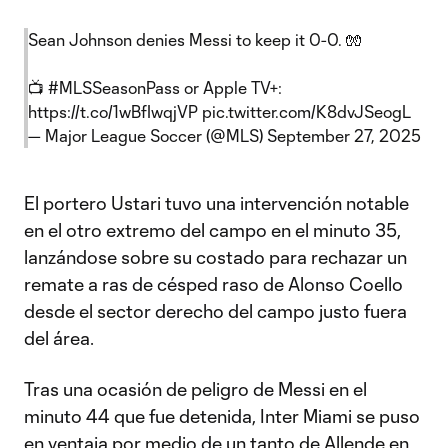
Sean Johnson denies Messi to keep it 0-0. 🧤
📺
#MLSSeasonPass
or Apple TV+:
https://t.co/1wBfIwqjVP
pic.twitter.com/K8dvJSeogL
— Major League Soccer (@MLS)
September 27, 2025
El portero Ustari tuvo una intervención notable
en el otro extremo del campo en el minuto 35,
lanzándose sobre su costado para rechazar un
remate a ras de césped raso de Alonso Coello
desde el sector derecho del campo justo fuera
del área.
Tras una ocasión de peligro de Messi en el
minuto 44 que fue detenida, Inter Miami se puso
en ventaja por medio de un tanto de Allende en