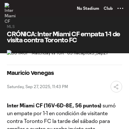
TENT
Nu Stadium
Club
MLS
CRÓNICA: Inter Miami CF empata 1-1 de
visita contra Toronto FC
Mauricio Venegas
Saturday, Sep 27, 2025, 11:43 PM
Inter Miami CF (16V-6D-8E, 56 puntos)
sumó
un empate por 1-1 en condición de visitante
contra Toronto FC la tarde del sábado para
ampliar a cuatro su racha invicta esta