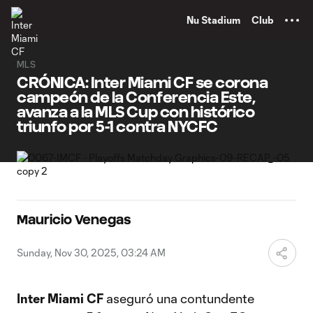
TENT
Nu Stadium
Club
MLS
CRÓNICA: Inter Miami CF se corona
campeón de la Conferencia Este,
avanza a la MLS Cup con histórico
triunfo por 5-1 contra NYCFC
Mauricio Venegas
Sunday, Nov 30, 2025, 03:24 AM
Inter Miami CF
aseguró una contundente