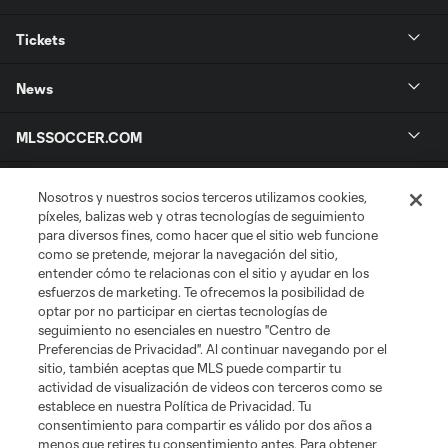
Tickets
News
MLSSOCCER.COM
Nosotros y nuestros socios terceros utilizamos cookies,
píxeles, balizas web y otras tecnologías de seguimiento
para diversos fines, como hacer que el sitio web funcione
como se pretende, mejorar la navegación del sitio,
entender cómo te relacionas con el sitio y ayudar en los
esfuerzos de marketing. Te ofrecemos la posibilidad de
optar por no participar en ciertas tecnologías de
seguimiento no esenciales en nuestro "Centro de
Terminos de servicio
Preferencias de Privacidad". Al continuar navegando por el
Politica de privacidad
sitio, también aceptas que MLS puede compartir tu
Do Not Sell or Share My Personal Information
Cookies Settings
actividad de visualización de videos con terceros como se
©2026 MLS. The Major League Soccer and MLS name and shield are
establece en nuestra Política de Privacidad. Tu
registered trademarks of Major League Soccer, L.L.C. (“MLS”). The names
consentimiento para compartir es válido por dos años a
and logos of MLS teams are registered and/or common law trademarks of
menos que retires tu consentimiento antes. Para obtener
MLS or are used with the permission of their owners. Any unauthorized use