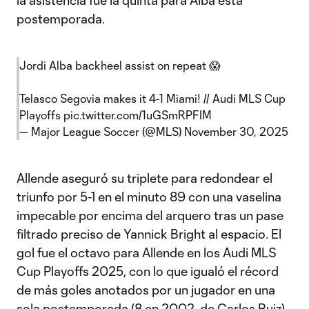
la asistencia fue la quinta para Alba esta
postemporada.
Jordi Alba backheel assist on repeat 😱
Telasco Segovia makes it 4-1 Miami! // Audi MLS Cup
Playoffs
pic.twitter.com/1uGSmRPFIM
— Major League Soccer (@MLS)
November 30, 2025
Allende aseguró su triplete para redondear el
triunfo por 5-1 en el minuto 89 con una vaselina
impecable por encima del arquero tras un pase
filtrado preciso de Yannick Bright al espacio. El
gol fue el octavo para Allende en los Audi MLS
Cup Playoffs 2025, con lo que igualó el récord
de más goles anotados por un jugador en una
sola postemporada (8 en 2002, de Carlos Ruiz).