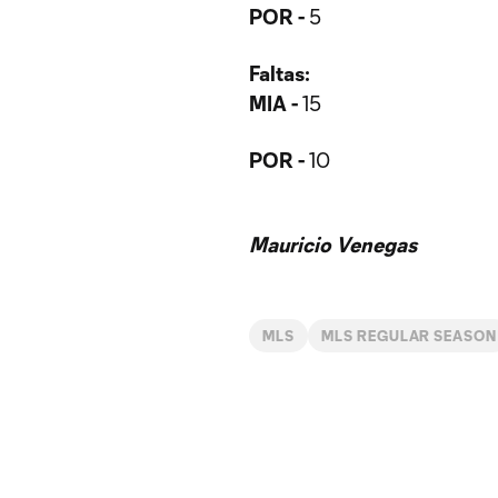
POR -
5
Faltas:
MIA -
15
POR -
10
Mauricio Venegas
MLS
MLS REGULAR SEASON