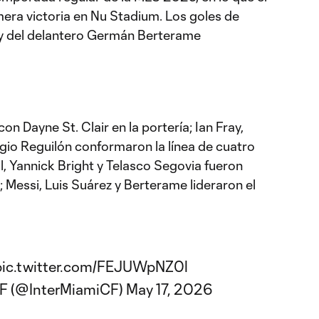
mera victoria en Nu Stadium. Los goles de
 y del delantero Germán Berterame
on Dayne St. Clair en la portería; Ian Fray,
rgio Reguilón conformaron la línea de cuatro
l, Yannick Bright y Telasco Segovia fueron
 Messi, Luis Suárez y Berterame lideraron el
pic.twitter.com/FEJUWpNZ0l
CF (@InterMiamiCF)
May 17, 2026