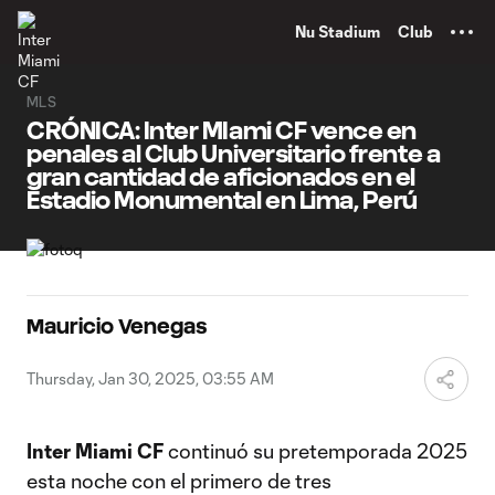
TENT
Nu Stadium
Club
MLS
CRÓNICA: Inter MIami CF vence en
penales al Club Universitario frente a
gran cantidad de aficionados en el
Estadio Monumental en Lima, Perú
Mauricio Venegas
Thursday, Jan 30, 2025, 03:55 AM
Inter Miami CF
continuó su pretemporada 2025
esta noche con el primero de tres