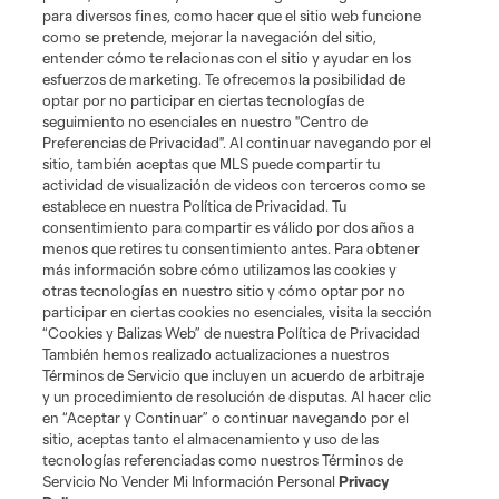
para diversos fines, como hacer que el sitio web funcione
Tickets
como se pretende, mejorar la navegación del sitio,
entender cómo te relacionas con el sitio y ayudar en los
esfuerzos de marketing. Te ofrecemos la posibilidad de
News
optar por no participar en ciertas tecnologías de
seguimiento no esenciales en nuestro "Centro de
Preferencias de Privacidad". Al continuar navegando por el
MLSSOCCER.COM
sitio, también aceptas que MLS puede compartir tu
actividad de visualización de videos con terceros como se
establece en nuestra Política de Privacidad. Tu
consentimiento para compartir es válido por dos años a
menos que retires tu consentimiento antes. Para obtener
más información sobre cómo utilizamos las cookies y
otras tecnologías en nuestro sitio y cómo optar por no
participar en ciertas cookies no esenciales, visita la sección
“Cookies y Balizas Web” de nuestra Política de Privacidad
También hemos realizado actualizaciones a nuestros
Términos de Servicio que incluyen un acuerdo de arbitraje
Terminos de servicio
Politica de privacidad
y un procedimiento de resolución de disputas. Al hacer clic
Do Not Sell or Share My Personal Information
Cookies Settings
en “Aceptar y Continuar” o continuar navegando por el
©2026 MLS. The Major League Soccer and MLS name and shield are
sitio, aceptas tanto el almacenamiento y uso de las
registered trademarks of Major League Soccer, L.L.C. (“MLS”). The names
tecnologías referenciadas como nuestros Términos de
and logos of MLS teams are registered and/or common law trademarks of
Servicio No Vender Mi Información Personal
Privacy
MLS or are used with the permission of their owners. Any unauthorized use