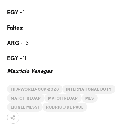
EGY -
1
Faltas:
ARG -
13
EGY -
11
Mauricio Venegas
FIFA-WORLD-CUP-2026
INTERNATIONAL DUTY
MATCH RECAP
MATCH RECAP
MLS
LIONEL MESSI
RODRIGO DE PAUL