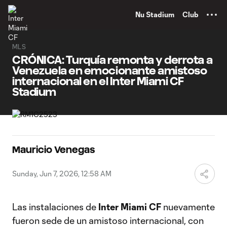
TENT
Nu Stadium
Club
MLS
CRÓNICA: Turquía remonta y derrota a
Venezuela en emocionante amistoso
internacional en el Inter Miami CF
Stadium
Mauricio Venegas
Sunday, Jun 7, 2026, 12:58 AM
Las instalaciones de
Inter Miami CF
nuevamente
fueron sede de un amistoso internacional, con