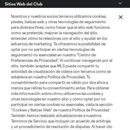
Sitios Web del Club
Nosotros y nuestros socios terceros utilizamos cookies,
Club
píxeles, balizas web y otras tecnologías de seguimiento
para diversos fines, como hacer que el sitio web funcione
Tickets
como se pretende, mejorar la navegación del sitio,
entender cómo te relacionas con el sitio y ayudar en los
esfuerzos de marketing. Te ofrecemos la posibilidad de
News
optar por no participar en ciertas tecnologías de
seguimiento no esenciales en nuestro "Centro de
Preferencias de Privacidad". Al continuar navegando por el
MLSSOCCER.COM
sitio, también aceptas que MLS puede compartir tu
actividad de visualización de videos con terceros como se
establece en nuestra Política de Privacidad. Tu
consentimiento para compartir es válido por dos años a
menos que retires tu consentimiento antes. Para obtener
más información sobre cómo utilizamos las cookies y
otras tecnologías en nuestro sitio y cómo optar por no
participar en ciertas cookies no esenciales, visita la sección
“Cookies y Balizas Web” de nuestra Política de Privacidad
También hemos realizado actualizaciones a nuestros
Términos de Servicio que incluyen un acuerdo de arbitraje
Terminos de servicio
Politica de privacidad
y un procedimiento de resolución de disputas. Al hacer clic
Do Not Sell or Share My Personal Information
Cookies Settings