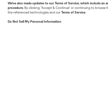
We’ve also made updates to our
Terms of Service
, which include an a
procedure.
By clicking “Accept & Continue” or continuing to browse th
the referenced technologies and our
Terms of Service
.
Do Not Sell My Personal Information
.