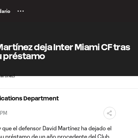
dario
artínez deja Inter Miami CF tras
su préstamo
ications Department
6 PM
 que el defensor David Martínez ha dejado el
e su préstamo de un año procedente del Club