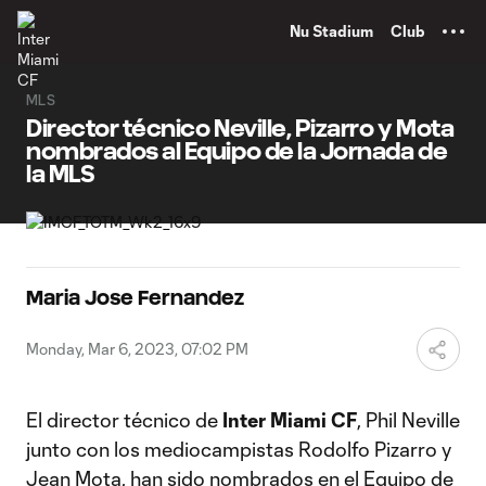
TENT
Nu Stadium
Club
MLS
Director técnico Neville, Pizarro y Mota
nombrados al Equipo de la Jornada de
la MLS
Maria Jose Fernandez
Monday, Mar 6, 2023, 07:02 PM
El director técnico de
Inter Miami CF
, Phil Neville
junto con los mediocampistas Rodolfo Pizarro y
Jean Mota, han sido nombrados en el Equipo de