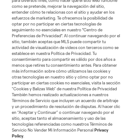
para diversos fines, como hacer que el sitio web funcione
Tickets
como se pretende, mejorar la navegación del sitio,
entender cómo te relacionas con el sitio y ayudar en los
esfuerzos de marketing. Te ofrecemos la posibilidad de
News
optar por no participar en ciertas tecnologías de
seguimiento no esenciales en nuestro "Centro de
Preferencias de Privacidad". Al continuar navegando por el
MLSSOCCER.COM
sitio, también aceptas que MLS puede compartir tu
actividad de visualización de videos con terceros como se
establece en nuestra Política de Privacidad. Tu
consentimiento para compartir es válido por dos años a
menos que retires tu consentimiento antes. Para obtener
más información sobre cómo utilizamos las cookies y
otras tecnologías en nuestro sitio y cómo optar por no
participar en ciertas cookies no esenciales, visita la sección
“Cookies y Balizas Web” de nuestra Política de Privacidad
También hemos realizado actualizaciones a nuestros
Términos de Servicio que incluyen un acuerdo de arbitraje
Terminos de servicio
Politica de privacidad
y un procedimiento de resolución de disputas. Al hacer clic
Do Not Sell or Share My Personal Information
Cookies Settings
en “Aceptar y Continuar” o continuar navegando por el
©2026 MLS. The Major League Soccer and MLS name and shield are
sitio, aceptas tanto el almacenamiento y uso de las
registered trademarks of Major League Soccer, L.L.C. (“MLS”). The names
tecnologías referenciadas como nuestros Términos de
and logos of MLS teams are registered and/or common law trademarks of
Servicio No Vender Mi Información Personal
Privacy
MLS or are used with the permission of their owners. Any unauthorized use
Policy
.
is forbidden.