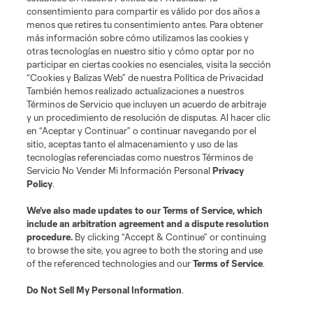
consentimiento para compartir es válido por dos años a
menos que retires tu consentimiento antes. Para obtener
más información sobre cómo utilizamos las cookies y
otras tecnologías en nuestro sitio y cómo optar por no
participar en ciertas cookies no esenciales, visita la sección
“Cookies y Balizas Web” de nuestra Política de Privacidad
También hemos realizado actualizaciones a nuestros
Términos de Servicio que incluyen un acuerdo de arbitraje
Terminos de servicio
Politica de privacidad
y un procedimiento de resolución de disputas. Al hacer clic
Do Not Sell or Share My Personal Information
Cookies Settings
en “Aceptar y Continuar” o continuar navegando por el
©2026 MLS. The Major League Soccer and MLS name and shield are
sitio, aceptas tanto el almacenamiento y uso de las
registered trademarks of Major League Soccer, L.L.C. (“MLS”). The names
tecnologías referenciadas como nuestros Términos de
and logos of MLS teams are registered and/or common law trademarks of
Servicio No Vender Mi Información Personal
Privacy
MLS or are used with the permission of their owners. Any unauthorized use
Policy
.
is forbidden.
We’ve also made updates to our
Terms of Service
, which
include an arbitration agreement and a dispute resolution
procedure.
By clicking “Accept & Continue” or continuing
to browse the site, you agree to both the storing and use
of the referenced technologies and our
Terms of Service
.
Do Not Sell My Personal Information
.