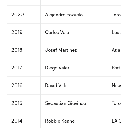
2020
Alejandro Pozuelo
Toronto
2019
Carlos Vela
Los Ang
2018
Josef Martínez
Atlanta
2017
Diego Valeri
Portlan
2016
David Villa
New Yor
2015
Sebastian Giovinco
Toronto
2014
Robbie Keane
LA Gal