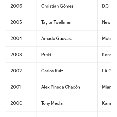
2006
Christian Gómez
D.C. Un
2005
Taylor Twellman
New Eng
2004
Amado Guevara
MetroS
2003
Preki
Kansas 
2002
Carlos Ruiz
LA Gal
2001
Alex Pineda Chacón
Miami F
2000
Tony Meola
Kansas 