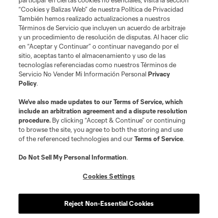
participar en ciertas cookies no esenciales, visita la sección
Do Not Sell or Share My Personal Information
Cookies Settings
“Cookies y Balizas Web” de nuestra Política de Privacidad
También hemos realizado actualizaciones a nuestros
©2026 MLS. The Major League Soccer and MLS name and shield are
registered trademarks of Major League Soccer, L.L.C. (“MLS”). The names
Términos de Servicio que incluyen un acuerdo de arbitraje
and logos of MLS teams are registered and/or common law trademarks of
y un procedimiento de resolución de disputas. Al hacer clic
MLS or are used with the permission of their owners. Any unauthorized use
en “Aceptar y Continuar” o continuar navegando por el
is forbidden.
sitio, aceptas tanto el almacenamiento y uso de las
tecnologías referenciadas como nuestros Términos de
Servicio No Vender Mi Información Personal
Privacy
Policy
.
We’ve also made updates to our
Terms of Service
, which
include an arbitration agreement and a dispute resolution
procedure.
By clicking “Accept & Continue” or continuing
to browse the site, you agree to both the storing and use
of the referenced technologies and our
Terms of Service
.
Do Not Sell My Personal Information
.
Cookies Settings
Reject Non-Essential Cookies