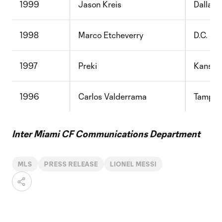
1999
Jason Kreis
Dallas 
1998
Marco Etcheverry
D.C. Un
1997
Preki
Kansas 
1996
Carlos Valderrama
Tampa 
Inter Miami CF Communications Department
MLS
PRESS RELEASE
LIONEL MESSI