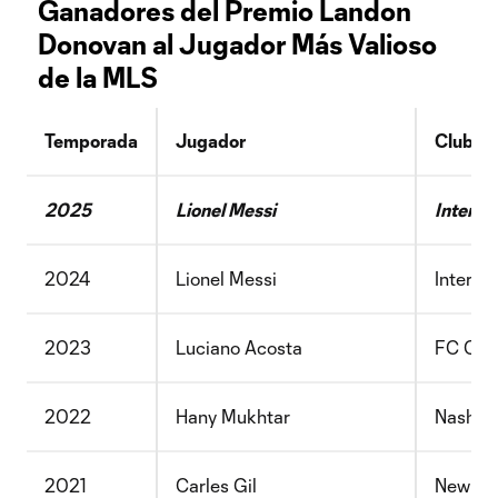
Ganadores del Premio Landon
Donovan al Jugador Más Valioso
de la MLS
Temporada
Jugador
Club
2025
Lionel Messi
Inter M
2024
Lionel Messi
Inter M
2023
Luciano Acosta
FC Cinc
2022
Hany Mukhtar
Nashvil
2021
Carles Gil
New Eng