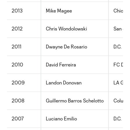
2013
Mike Magee
Chicago
2012
Chris Wondolowski
San Jo
2011
Dwayne De Rosario
D.C. Un
2010
David Ferreira
FC Dall
2009
Landon Donovan
LA Gal
2008
Guillermo Barros Schelotto
Columb
2007
Luciano Emilio
D.C. Un