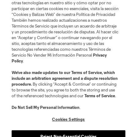
otras tecnologías en nuestro sitio y cómo optar por no
participar en ciertas cookies no esenciales, visita la sección
“Cookies y Balizas Web” de nuestra Política de Privacidad
También hemos realizado actualizaciones a nuestros
Términos de Servicio que incluyen un acuerdo de arbitraje
Terminos de servicio
Politica de privacidad
y un procedimiento de resolución de disputas. Al hacer clic
Do Not Sell or Share My Personal Information
Cookies Settings
en “Aceptar y Continuar” o continuar navegando por el
©2026 MLS. The Major League Soccer and MLS name and shield are
sitio, aceptas tanto el almacenamiento y uso de las
registered trademarks of Major League Soccer, L.L.C. (“MLS”). The names
tecnologías referenciadas como nuestros Términos de
and logos of MLS teams are registered and/or common law trademarks of
Servicio No Vender Mi Información Personal
Privacy
MLS or are used with the permission of their owners. Any unauthorized use
Policy
.
is forbidden.
We’ve also made updates to our
Terms of Service
, which
include an arbitration agreement and a dispute resolution
procedure.
By clicking “Accept & Continue” or continuing
to browse the site, you agree to both the storing and use
of the referenced technologies and our
Terms of Service
.
Do Not Sell My Personal Information
.
Cookies Settings
Reject Non-Essential Cookies