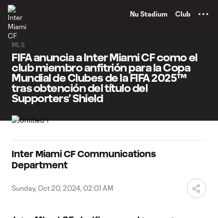
TENT
Nu Stadium
Club
MLS
FIFA anuncia a Inter Miami CF como el
club miembro anfitrión para la Copa
Mundial de Clubes de la FIFA 2025™
tras obtención del título del
Supporters’ Shield
Inter Miami CF Communications
Department
Sunday, Oct 20, 2024, 02:01 AM