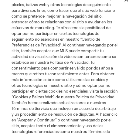
Club
píxeles, balizas web y otras tecnologías de seguimiento
para diversos fines, como hacer que el sitio web funcione
Tickets
como se pretende, mejorar la navegación del sitio,
entender cómo te relacionas con el sitio y ayudar en los
esfuerzos de marketing. Te ofrecemos la posibilidad de
News
optar por no participar en ciertas tecnologías de
seguimiento no esenciales en nuestro "Centro de
Preferencias de Privacidad". Al continuar navegando por el
MLSSOCCER.COM
sitio, también aceptas que MLS puede compartir tu
actividad de visualización de videos con terceros como se
establece en nuestra Política de Privacidad. Tu
consentimiento para compartir es válido por dos años a
menos que retires tu consentimiento antes. Para obtener
más información sobre cómo utilizamos las cookies y
otras tecnologías en nuestro sitio y cómo optar por no
participar en ciertas cookies no esenciales, visita la sección
“Cookies y Balizas Web” de nuestra Política de Privacidad
También hemos realizado actualizaciones a nuestros
Términos de Servicio que incluyen un acuerdo de arbitraje
Terminos de servicio
Politica de privacidad
y un procedimiento de resolución de disputas. Al hacer clic
Do Not Sell or Share My Personal Information
Cookies Settings
en “Aceptar y Continuar” o continuar navegando por el
©2026 MLS. The Major League Soccer and MLS name and shield are
sitio, aceptas tanto el almacenamiento y uso de las
registered trademarks of Major League Soccer, L.L.C. (“MLS”). The names
tecnologías referenciadas como nuestros Términos de
and logos of MLS teams are registered and/or common law trademarks of