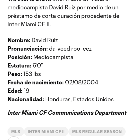
mediocampista David Ruiz por medio de un
préstamo de corta duración procedente de
Inter Miami CF II.
Nombre:
David Ruiz
Pronunciación:
da-veed roo-eez
Posición:
Mediocampista
Estatura:
6’0”
Peso:
153 lbs
Fecha de nacimiento:
02/08/2004
Edad:
19
Nacionalidad:
Honduras, Estados Unidos
Inter Miami CF Communications Department
MLS
INTER MIAMI CF II
MLS REGULAR SEASON