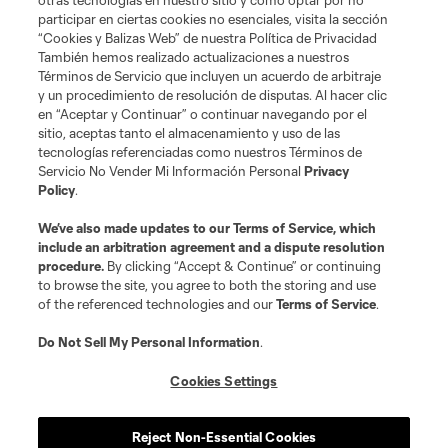
otras tecnologías en nuestro sitio y cómo optar por no
participar en ciertas cookies no esenciales, visita la sección
“Cookies y Balizas Web” de nuestra Política de Privacidad
También hemos realizado actualizaciones a nuestros
Términos de Servicio que incluyen un acuerdo de arbitraje
Terminos de servicio
Politica de privacidad
y un procedimiento de resolución de disputas. Al hacer clic
Do Not Sell or Share My Personal Information
Cookies Settings
en “Aceptar y Continuar” o continuar navegando por el
©2026 MLS. The Major League Soccer and MLS name and shield are
sitio, aceptas tanto el almacenamiento y uso de las
registered trademarks of Major League Soccer, L.L.C. (“MLS”). The names
tecnologías referenciadas como nuestros Términos de
and logos of MLS teams are registered and/or common law trademarks of
Servicio No Vender Mi Información Personal
Privacy
MLS or are used with the permission of their owners. Any unauthorized use
Policy
.
is forbidden.
We’ve also made updates to our
Terms of Service
, which
include an arbitration agreement and a dispute resolution
procedure.
By clicking “Accept & Continue” or continuing
to browse the site, you agree to both the storing and use
of the referenced technologies and our
Terms of Service
.
Do Not Sell My Personal Information
.
Cookies Settings
Reject Non-Essential Cookies