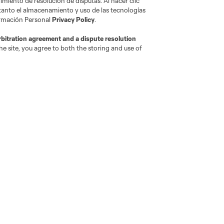
miento de resolución de disputas. Al hacer clic
 tanto el almacenamiento y uso de las tecnologías
ormación Personal
Privacy Policy
.
rbitration agreement and a dispute resolution
e site, you agree to both the storing and use of