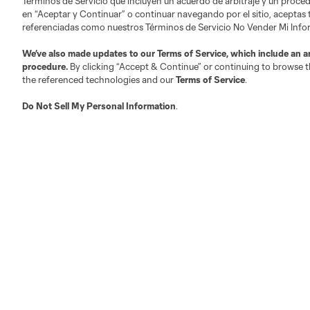
Términos de Servicio que incluyen un acuerdo de arbitraje y un procedi
en “Aceptar y Continuar” o continuar navegando por el sitio, aceptas
referenciadas como nuestros Términos de Servicio No Vender Mi Inf
We’ve also made updates to our
Terms of Service
, which include an a
procedure.
By clicking “Accept & Continue” or continuing to browse th
the referenced technologies and our
Terms of Service
.
Do Not Sell My Personal Information
.