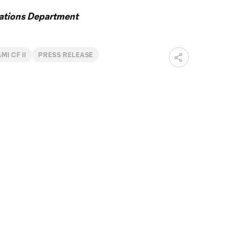
ations Department
MI CF II
PRESS RELEASE