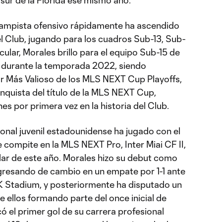
 sur de la Florida ese mismo año.
ampista ofensivo rápidamente ha ascendido
el Club, jugando para los cuadros Sub-13, Sub-
icular, Morales brillo para el equipo Sub-15 de
i durante la temporada 2022, siendo
Más Valioso de los MLS NEXT Cup Playoffs,
onquista del título de la MLS NEXT Cup,
s por primera vez en la historia del Club.
onal juvenil estadounidense ha jugado con el
e compite en la MLS NEXT Pro, Inter Miai CF II,
ar de este año. Morales hizo su debut como
 ingresando de cambio en un empate por 1-1 ante
K Stadium, y posteriormente ha disputado un
de ellos formando parte del once inicial de
có el primer gol de su carrera profesional