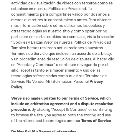
actividad de visualización de videos con terceros como se
establece en nuestra Política de Privacidad. Tu
consentimiento para compartir es válido por dos años a
menos que retires tu consentimiento antes. Para obtener
más información sobre cómo utilizamos las cookies y
otras tecnologías en nuestro sitio y cómo optar por no
participar en ciertas cookies no esenciales, visita la sección
“Cookies y Balizas Web” de nuestra Política de Privacidad
También hemos realizado actualizaciones a nuestros
Términos de Servicio que incluyen un acuerdo de arbitraje
Terminos de servicio
Politica de privacidad
y un procedimiento de resolución de disputas. Al hacer clic
Do Not Sell or Share My Personal Information
Cookies Settings
en “Aceptar y Continuar” o continuar navegando por el
©2026 MLS. The Major League Soccer and MLS name and shield are
sitio, aceptas tanto el almacenamiento y uso de las
registered trademarks of Major League Soccer, L.L.C. (“MLS”). The names
tecnologías referenciadas como nuestros Términos de
and logos of MLS teams are registered and/or common law trademarks of
Servicio No Vender Mi Información Personal
Privacy
MLS or are used with the permission of their owners. Any unauthorized use
Policy
.
is forbidden.
We’ve also made updates to our
Terms of Service
, which
include an arbitration agreement and a dispute resolution
procedure.
By clicking “Accept & Continue” or continuing
to browse the site, you agree to both the storing and use
of the referenced technologies and our
Terms of Service
.
Do Not Sell My Personal Information
.