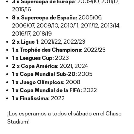
3 x Supercopa de Europa
: 2009/10, 2011/12,
2015/16
8 x Supercopa de España:
2005/06,
2006/07, 2009/10, 2010/11, 2011/12, 2013/14,
2016/17, 2018/19
2 x Ligue 1
: 2021/22, 2022/23
1 x Trophée des Champions:
2022/23
1 x Leagues Cup:
2023
2 x Copa América:
2021, 2024
1 x Copa Mundial Sub-20:
2005
1 x Juego Olímpicos:
2008
1 x Copa Mundial de la FIFA:
2022
1 x Finalissima:
2022
¡Los esperamos a todos el sábado en el Chase
Stadium!