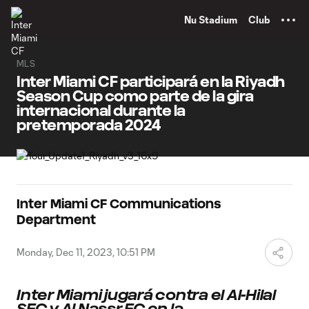
TENT
Nu Stadium
Club
MLS
Inter Miami CF participará en la Riyadh
Season Cup como parte de la gira
internacional durante la
pretemporada 2024
Inter Miami CF Communications
Department
Monday, Dec 11, 2023, 10:51 PM
Inter Miami jugará contra el Al-Hilal
SFC y Al Nassr FC en la