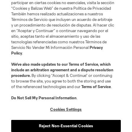
participar en ciertas cookies no esenciales, visita la sección
“Cookies y Balizas Web” de nuestra Política de Privacidad
También hemos realizado actualizaciones a nuestros
Términos de Servicio que incluyen un acuerdo de arbitraje
Terminos de servicio
Politica de privacidad
y un procedimiento de resolución de disputas. Al hacer clic
Do Not Sell or Share My Personal Information
Cookies Settings
en “Aceptar y Continuar” o continuar navegando por el
©2026 MLS. The Major League Soccer and MLS name and shield are
sitio, aceptas tanto el almacenamiento y uso de las
registered trademarks of Major League Soccer, L.L.C. (“MLS”). The names
tecnologías referenciadas como nuestros Términos de
and logos of MLS teams are registered and/or common law trademarks of
Servicio No Vender Mi Información Personal
Privacy
MLS or are used with the permission of their owners. Any unauthorized use
Policy
.
is forbidden.
We’ve also made updates to our
Terms of Service
, which
include an arbitration agreement and a dispute resolution
procedure.
By clicking “Accept & Continue” or continuing
to browse the site, you agree to both the storing and use
of the referenced technologies and our
Terms of Service
.
Do Not Sell My Personal Information
.
Cookies Settings
Reject Non-Essential Cookies