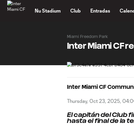
TENT
Nu Stadium
Club
Entradas
Calen
Miami Freedom Park
Inter Miami CF r
Inter Miami CF Commun
Thursday, Oct 23, 2025, 04:
El capitán del Club 
hasta el final de la