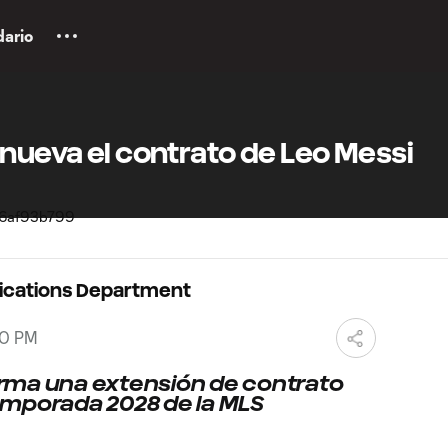
dario
enueva el contrato de Leo Messi
ications Department
00 PM
firma una extensión de contrato
 temporada 2028 de la MLS