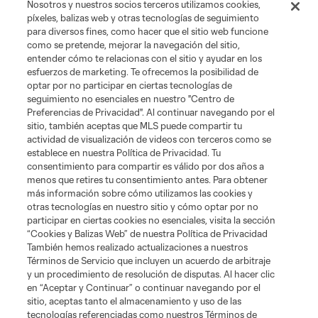
Nosotros y nuestros socios terceros utilizamos cookies,
píxeles, balizas web y otras tecnologías de seguimiento
News
para diversos fines, como hacer que el sitio web funcione
como se pretende, mejorar la navegación del sitio,
entender cómo te relacionas con el sitio y ayudar en los
MLSSOCCER.COM
esfuerzos de marketing. Te ofrecemos la posibilidad de
optar por no participar en ciertas tecnologías de
seguimiento no esenciales en nuestro "Centro de
Preferencias de Privacidad". Al continuar navegando por el
sitio, también aceptas que MLS puede compartir tu
actividad de visualización de videos con terceros como se
establece en nuestra Política de Privacidad. Tu
consentimiento para compartir es válido por dos años a
menos que retires tu consentimiento antes. Para obtener
más información sobre cómo utilizamos las cookies y
otras tecnologías en nuestro sitio y cómo optar por no
Terminos de servicio
Politica de privacidad
participar en ciertas cookies no esenciales, visita la sección
Do Not Sell or Share My Personal Information
Cookies Settings
“Cookies y Balizas Web” de nuestra Política de Privacidad
También hemos realizado actualizaciones a nuestros
©2026 MLS. The Major League Soccer and MLS name and shield are
registered trademarks of Major League Soccer, L.L.C. (“MLS”). The names
Términos de Servicio que incluyen un acuerdo de arbitraje
and logos of MLS teams are registered and/or common law trademarks of
y un procedimiento de resolución de disputas. Al hacer clic
MLS or are used with the permission of their owners. Any unauthorized use
en “Aceptar y Continuar” o continuar navegando por el
is forbidden.
sitio, aceptas tanto el almacenamiento y uso de las
tecnologías referenciadas como nuestros Términos de