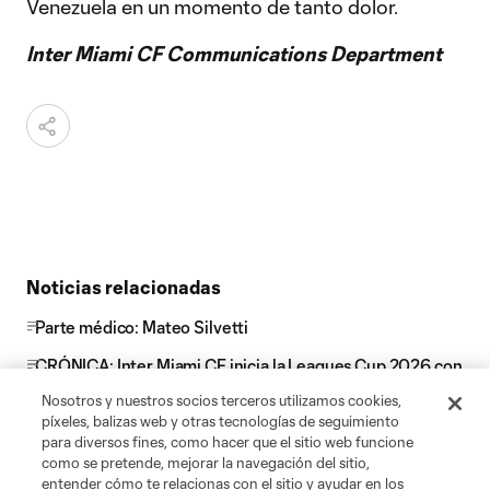
Venezuela en un momento de tanto dolor.
Inter Miami CF Communications Department
Noticias relacionadas
Parte médico: Mateo Silvetti
CRÓNICA: Inter Miami CF inicia la Leagues Cup 2026 con
una victoria por 4-2 sobre Atlético de San Luis
Nosotros y nuestros socios terceros utilizamos cookies,
píxeles, balizas web y otras tecnologías de seguimiento
CRÓNICA: Inter Miami CF empata en casa contra
para diversos fines, como hacer que el sitio web funcione
Columbus Crew
como se pretende, mejorar la navegación del sitio,
entender cómo te relacionas con el sitio y ayudar en los