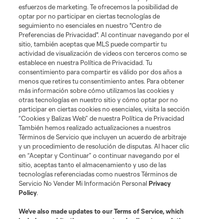
esfuerzos de marketing. Te ofrecemos la posibilidad de
News
optar por no participar en ciertas tecnologías de
seguimiento no esenciales en nuestro "Centro de
Preferencias de Privacidad". Al continuar navegando por el
MLSSOCCER.COM
sitio, también aceptas que MLS puede compartir tu
actividad de visualización de videos con terceros como se
establece en nuestra Política de Privacidad. Tu
consentimiento para compartir es válido por dos años a
menos que retires tu consentimiento antes. Para obtener
más información sobre cómo utilizamos las cookies y
otras tecnologías en nuestro sitio y cómo optar por no
participar en ciertas cookies no esenciales, visita la sección
“Cookies y Balizas Web” de nuestra Política de Privacidad
También hemos realizado actualizaciones a nuestros
Términos de Servicio que incluyen un acuerdo de arbitraje
Terminos de servicio
Politica de privacidad
y un procedimiento de resolución de disputas. Al hacer clic
Do Not Sell or Share My Personal Information
Cookies Settings
en “Aceptar y Continuar” o continuar navegando por el
©2026 MLS. The Major League Soccer and MLS name and shield are
sitio, aceptas tanto el almacenamiento y uso de las
registered trademarks of Major League Soccer, L.L.C. (“MLS”). The names
tecnologías referenciadas como nuestros Términos de
and logos of MLS teams are registered and/or common law trademarks of
Servicio No Vender Mi Información Personal
Privacy
MLS or are used with the permission of their owners. Any unauthorized use
Policy
.
is forbidden.
We’ve also made updates to our
Terms of Service
, which