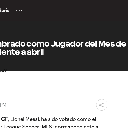
dario
mbrado como Jugador del Mes de 
nte a abril
 PM
i CF
, Lionel Messi, ha sido votado como el
or League Soccer (MLS) correspondiente al