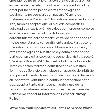
entender cómo te relacionas con el sitio y ayudar en los
esfuerzos de marketing. Te ofrecemos la posibilidad de
optar por no participar en ciertas tecnologías de
seguimiento no esenciales en nuestro "Centro de
Preferencias de Privacidad". Al continuar navegando por el
sitio, también aceptas que MLS puede compartir tu
actividad de visualización de videos con terceros como se
establece en nuestra Política de Privacidad. Tu
consentimiento para compartir es válido por dos años a
menos que retires tu consentimiento antes. Para obtener
más información sobre cómo utilizamos las cookies y
Sitios Web del Club
otras tecnologías en nuestro sitio y cómo optar por no
participar en ciertas cookies no esenciales, visita la sección
Club
“Cookies y Balizas Web” de nuestra Política de Privacidad
También hemos realizado actualizaciones a nuestros
Términos de Servicio que incluyen un acuerdo de arbitraje
Tickets
y un procedimiento de resolución de disputas. Al hacer clic
en “Aceptar y Continuar” o continuar navegando por el
News
sitio, aceptas tanto el almacenamiento y uso de las
tecnologías referenciadas como nuestros Términos de
Servicio No Vender Mi Información Personal
Privacy
MLSSOCCER.COM
Policy
.
We’ve also made updates to our
Terms of Service
, which