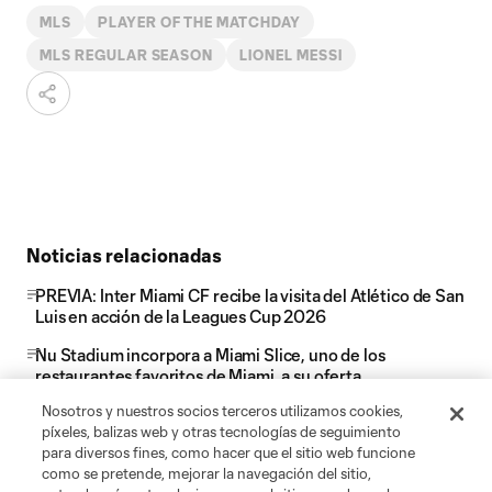
MLS
PLAYER OF THE MATCHDAY
MLS REGULAR SEASON
LIONEL MESSI
Noticias relacionadas
PREVIA: Inter Miami CF recibe la visita del Atlético de San
Luis en acción de la Leagues Cup 2026
Nu Stadium incorpora a Miami Slice, uno de los
restaurantes favoritos de Miami, a su oferta
gastronómica para los días de partido, y amplía la
Nosotros y nuestros socios terceros utilizamos cookies,
presencia de La Birra Bar
píxeles, balizas web y otras tecnologías de seguimiento
para diversos fines, como hacer que el sitio web funcione
Suárez nombrado al Equipo de la Jornada de la MLS
como se pretende, mejorar la navegación del sitio,