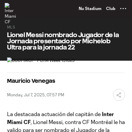
TENT
Nu Stadium
Club
MLS
Lionel Messi nombrado Jugador de la
Jornada presentado por Michelob
Ultra para la jornada 22
Mauricio Venegas
Monday, Jul 7, 2025, 07:57 PM
La destacada actuación del capitán de
Inter
Miami CF
, Lionel Messi, contra CF Montréal le ha
valido para ser nombrado el Jugador de la