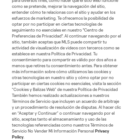
para diversos fines, como hacer que el sitio web funcione
Tickets
como se pretende, mejorar la navegación del sitio,
entender cómo te relacionas con el sitio y ayudar en los
esfuerzos de marketing. Te ofrecemos la posibilidad de
News
optar por no participar en ciertas tecnologías de
seguimiento no esenciales en nuestro "Centro de
Preferencias de Privacidad". Al continuar navegando por el
MLSSOCCER.COM
sitio, también aceptas que MLS puede compartir tu
actividad de visualización de videos con terceros como se
establece en nuestra Política de Privacidad. Tu
consentimiento para compartir es válido por dos años a
menos que retires tu consentimiento antes. Para obtener
más información sobre cómo utilizamos las cookies y
otras tecnologías en nuestro sitio y cómo optar por no
participar en ciertas cookies no esenciales, visita la sección
“Cookies y Balizas Web” de nuestra Política de Privacidad
También hemos realizado actualizaciones a nuestros
Términos de Servicio que incluyen un acuerdo de arbitraje
Terminos de servicio
Politica de privacidad
y un procedimiento de resolución de disputas. Al hacer clic
Do Not Sell or Share My Personal Information
Cookies Settings
en “Aceptar y Continuar” o continuar navegando por el
©2026 MLS. The Major League Soccer and MLS name and shield are
sitio, aceptas tanto el almacenamiento y uso de las
registered trademarks of Major League Soccer, L.L.C. (“MLS”). The names
tecnologías referenciadas como nuestros Términos de
and logos of MLS teams are registered and/or common law trademarks of
Servicio No Vender Mi Información Personal
Privacy
MLS or are used with the permission of their owners. Any unauthorized use
Policy
.
is forbidden.