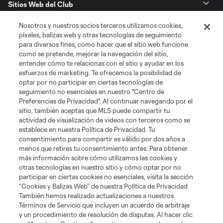
Sitios Web del Club
Nosotros y nuestros socios terceros utilizamos cookies,
Club
píxeles, balizas web y otras tecnologías de seguimiento
para diversos fines, como hacer que el sitio web funcione
Tickets
como se pretende, mejorar la navegación del sitio,
entender cómo te relacionas con el sitio y ayudar en los
esfuerzos de marketing. Te ofrecemos la posibilidad de
News
optar por no participar en ciertas tecnologías de
seguimiento no esenciales en nuestro "Centro de
Preferencias de Privacidad". Al continuar navegando por el
MLSSOCCER.COM
sitio, también aceptas que MLS puede compartir tu
actividad de visualización de videos con terceros como se
establece en nuestra Política de Privacidad. Tu
consentimiento para compartir es válido por dos años a
menos que retires tu consentimiento antes. Para obtener
más información sobre cómo utilizamos las cookies y
otras tecnologías en nuestro sitio y cómo optar por no
participar en ciertas cookies no esenciales, visita la sección
“Cookies y Balizas Web” de nuestra Política de Privacidad
También hemos realizado actualizaciones a nuestros
Términos de Servicio que incluyen un acuerdo de arbitraje
Terminos de servicio
Politica de privacidad
y un procedimiento de resolución de disputas. Al hacer clic
Do Not Sell or Share My Personal Information
Cookies Settings