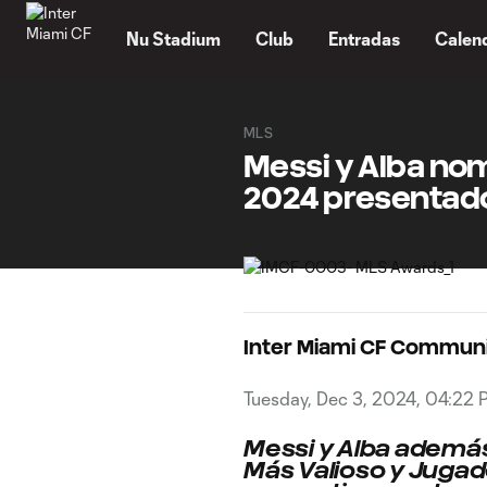
TENT
Nu Stadium
Club
Entradas
Calen
MLS
Messi y Alba nom
2024 presentado
Inter Miami CF Commun
Tuesday, Dec 3, 2024, 04:22 
Messi y Alba adem
Más Valioso y Jugado