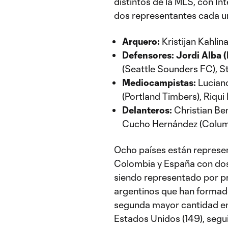
distintos de la MLS, con I
dos representantes cada u
Arquero:
Kristijan Kahlin
Defensores:
Jordi Alba (
(Seattle Sounders FC), 
Mediocampistas:
Luciano
(Portland Timbers), Riqui 
Delanteros:
Christian Ben
Cucho Hernández (Colu
Ocho países están represen
Colombia y España con dos
siendo representado por pr
argentinos que han formado
segunda mayor cantidad en 
Estados Unidos (149), segui