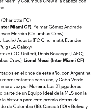
nter Miami y Columbus Crew a la cabeza con
no.
a (Charlotte FC)
Inter Miami CF)
, Yeimar Gómez Andrade
Steven Moreira (Columbus Crew)
 ‘Lucho’ Acosta (FC Cincinnati), Evander
Puig (LA Galaxy)
teke (D.C. United), Denis Bouanga (LAFC),
mbus Crew),
Lionel Messi (Inter Miami CF)
tados en el once de este año, con Argentina,
 representantes cada uno, y Cabo Verde
imera vez por Moreira. Los 21 jugadores
 parte de un Equipo Ideal de la MLS son la
la historia para este premio detrás de
do de Colombia (18), Canadá (10) y Bolivia y