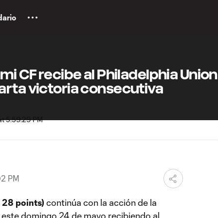
dario
mi CF recibe al Philadelphia Union
rta victoria consecutiva
02 PM
 28 points)
continúa con la acción de la
 este domingo 24 de mayo recibiendo al