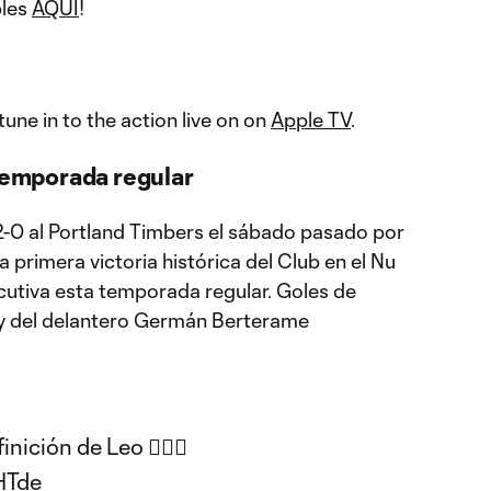
bles
AQUÍ
!
une in to the action live on on
Apple TV
.
 temporada regular
2-0 al Portland Timbers el sábado pasado por
a primera victoria histórica del Club en el Nu
cutiva esta temporada regular. Goles de
 y del delantero Germán Berterame
nición de Leo 😮‍💨🔥
HTde