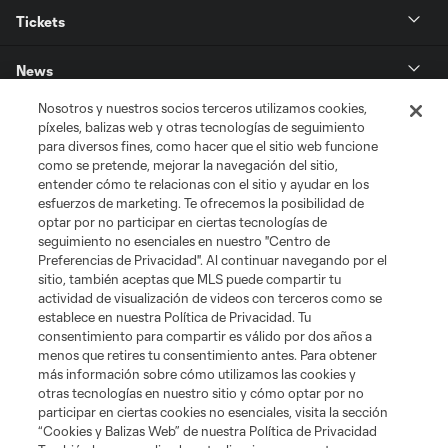
Tickets
News
Nosotros y nuestros socios terceros utilizamos cookies,
MLSSOCCER.COM
píxeles, balizas web y otras tecnologías de seguimiento
para diversos fines, como hacer que el sitio web funcione
como se pretende, mejorar la navegación del sitio,
entender cómo te relacionas con el sitio y ayudar en los
esfuerzos de marketing. Te ofrecemos la posibilidad de
optar por no participar en ciertas tecnologías de
seguimiento no esenciales en nuestro "Centro de
Preferencias de Privacidad". Al continuar navegando por el
sitio, también aceptas que MLS puede compartir tu
actividad de visualización de videos con terceros como se
establece en nuestra Política de Privacidad. Tu
Terminos de servicio
Politica de privacidad
consentimiento para compartir es válido por dos años a
Do Not Sell or Share My Personal Information
menos que retires tu consentimiento antes. Para obtener
Cookies Settings
más información sobre cómo utilizamos las cookies y
©2026 MLS. The Major League Soccer and MLS name and shield are
otras tecnologías en nuestro sitio y cómo optar por no
registered trademarks of Major League Soccer, L.L.C. (“MLS”). The names
participar en ciertas cookies no esenciales, visita la sección
and logos of MLS teams are registered and/or common law trademarks of
MLS or are used with the permission of their owners. Any unauthorized use
“Cookies y Balizas Web” de nuestra Política de Privacidad
is forbidden.