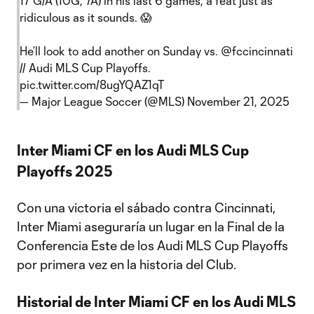
17 G/A (10G, 7A) in his last 6 games, a feat just as
ridiculous as it sounds. 😱
He’ll look to add another on Sunday vs.
@fccincinnati
// Audi MLS Cup Playoffs.
pic.twitter.com/8ugYQAZ1qT
— Major League Soccer (@MLS)
November 21, 2025
Inter Miami CF en los Audi MLS Cup
Playoffs 2025
Con una victoria el sábado contra Cincinnati,
Inter Miami aseguraría un lugar en la Final de la
Conferencia Este de los Audi MLS Cup Playoffs
por primera vez en la historia del Club.
Historial de Inter Miami CF en los Audi MLS